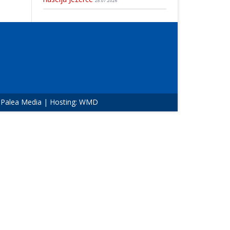
28.07.2026
:
Palea Media
| Hosting:
WMD