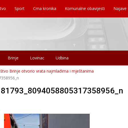
tvo
Sport
Crna kronika
Komunalne obavijesti
Najave
Brinje
Lovinac
Udbina
štvo Brinje otvorio vrata najmlađima i mještanima
7358956_n
181793_8094058805317358956_n