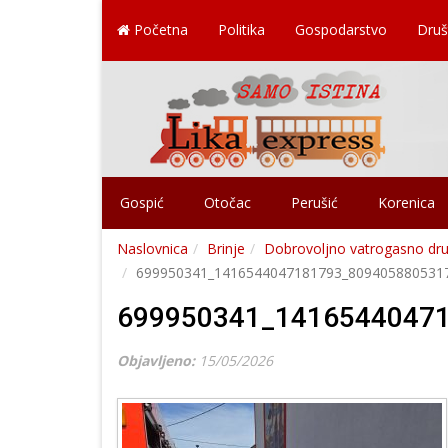
Početna
Politika
Gospodarstvo
Druš
Gospić
Otočac
Perušić
Korenica
Naslovnica
Brinje
Dobrovoljno vatrogasno dru
699950341_1416544047181793_809405880531
699950341_1416544047
Objavljeno:
15/05/2026