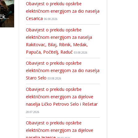
Obavijest o prekidu opskrbe
električnom energijom za dio naselja
Odjel za nastavničke studije u Gospiću Sveučilišta u Zadru i Osnovna škola „dr. Jure Turića“ u Gospiću obilježili 16.tjedan psihologije
Muzej Like Gospić poziva Vas na obilježavanje Međunarodnog dana muzeja
U kinu Korzo 23. i 24.siječnja od 20 sati
Cesarica
06.08.2026
Obavijest o prekidu opskrbe
električnom energijom za naselja
Rakitovac, Bilaj, Ribnik, Medak,
Papuča, Počitelj, Raduč
03.08.2026
Obavijest o prekidu opskrbe
električnom energijom za dio naselja
Staro Selo
03.08.2026
Obavijest o prekidu opskrbe
električnom energijom za dijelove
naselja Ličko Petrovo Selo i Rešetar
28.07.2026
Obavijest o prekidu opskrbe
električnom energijom za dijelove
naselja Jezerce