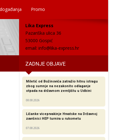
 događanja
Promo
Lika Express
Pazariška ulica 36
53000 Gospić
email:
info@lika-express.hr
ZADNJE OBJAVE
Miletić od Božinovića zatražio hitnu istragu
zbog sumnje na nezakonito odlaganje
otpada na državnom zemljištu u Udbini
08.08.2026
Ličanke viceprvakinje Hrvatske na Državnoj
završnici HEP turnira u rukometu
07.08.2026