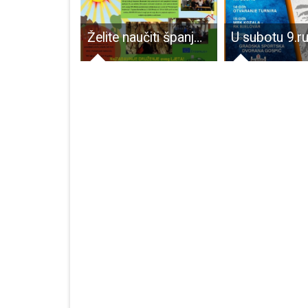
Ekstremna ekspedicija dvojice Otočana biciklima do Poljske
Želite naučiti španjolski ili estonski jezik? Javite se u Perušić u PP Grabovača!!!