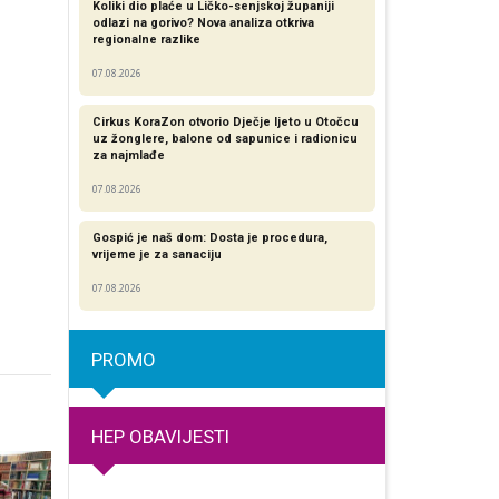
Koliki dio plaće u Ličko-senjskoj županiji
odlazi na gorivo? Nova analiza otkriva
regionalne razlike​
07.08.2026
Cirkus KoraZon otvorio Dječje ljeto u Otočcu
uz žonglere, balone od sapunice i radionicu
za najmlađe
07.08.2026
Gospić je naš dom: Dosta je procedura,
vrijeme je za sanaciju
07.08.2026
PROMO
HEP OBAVIJESTI