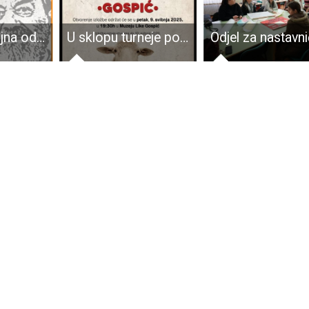
U subotu 9.rujna održava se treći Memorijalni rukometni turnir “Joso Starčević-Ćele”
U sklopu turneje po Hrvatskoj, samostalna izložba “MI HRVATI” najpoznatijeg suvremenog karikaturista Nika Titanika stiže u Muzej Like Gospić!