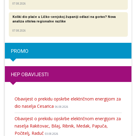
07.08.2026
Koliki dio plaće u Ličko-senjskoj županiji odlazi na gorivo? Nova
analiza otkriva regionalne razlike​
07.08.2026
PROMO
HEP OBAVIJESTI
Obavijest o prekidu opskrbe električnom energijom za
dio naselja Cesarica
06.08.2026
Obavijest o prekidu opskrbe električnom energijom za
naselja Rakitovac, Bilaj, Ribnik, Medak, Papuča,
Počitelj, Raduč
03.08.2026