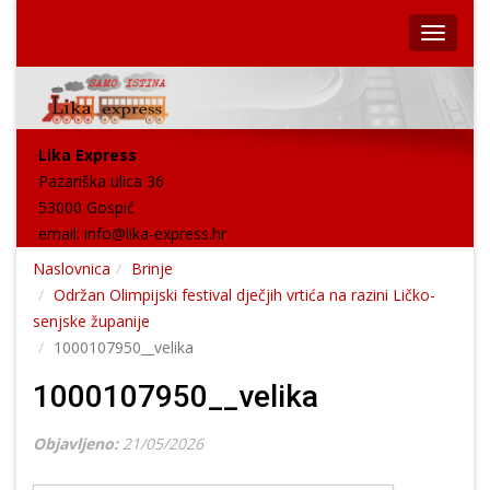
Lika Express
Pazariška ulica 36
53000 Gospić
email:
info@lika-express.hr
Naslovnica
Brinje
Održan Olimpijski festival dječjih vrtića na razini Ličko-
senjske županije
1000107950__velika
1000107950__velika
Objavljeno:
21/05/2026