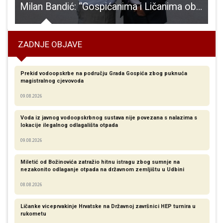
da slavi 32 godine od ustrojavanja
Milan Bandić: “Gospićanima i Ličanima obećavam duplo bolji život”
ZADNJE OBJAVE
Prekid vodoopskrbe na području Grada Gospića zbog puknuća
magistralnog cjevovoda
09.08.2026
Voda iz javnog vodoopskrbnog sustava nije povezana s nalazima s
lokacije ilegalnog odlagališta otpada
09.08.2026
Miletić od Božinovića zatražio hitnu istragu zbog sumnje na
nezakonito odlaganje otpada na državnom zemljištu u Udbini
08.08.2026
Ličanke viceprvakinje Hrvatske na Državnoj završnici HEP turnira u
rukometu