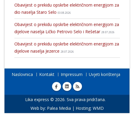
Obavijest o prekidu opskrbe električnom energijom za
dio naselja Staro Selo
03.08.2026
Obavijest o prekidu opskrbe električnom energijom za
dijelove naselja Ličko Petrovo Selo i Rešetar
28.07.2026
Obavijest o prekidu opskrbe električnom energijom za
dijelove naselja Jezerce
28.07.2026
Naslovnica
Kontakt
Impressum
Uvjeti korištenja
Lika express © 2026. Sva prava pridržana.
Web by:
Palea Media
| Hosting:
WMD