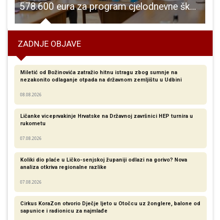
578.600 eura za program cjelodnevne škole u Senju i Lovincu
ZADNJE OBJAVE
Miletić od Božinovića zatražio hitnu istragu zbog sumnje na
nezakonito odlaganje otpada na državnom zemljištu u Udbini
08.08.2026
Ličanke viceprvakinje Hrvatske na Državnoj završnici HEP turnira u
rukometu
07.08.2026
Koliki dio plaće u Ličko-senjskoj županiji odlazi na gorivo? Nova
analiza otkriva regionalne razlike​
07.08.2026
Cirkus KoraZon otvorio Dječje ljeto u Otočcu uz žonglere, balone od
sapunice i radionicu za najmlađe