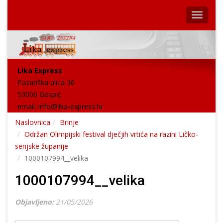
Lika Express
Pazariška ulica 36
53000 Gospić
email:
info@lika-express.hr
Naslovnica
Brinje
Održan Olimpijski festival dječjih vrtića na razini Ličko-
senjske županije
1000107994__velika
1000107994__velika
Objavljeno:
21/05/2026