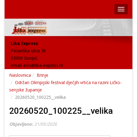
Lika Express
Pazariška ulica 36
53000 Gospić
email:
info@lika-express.hr
Naslovnica
Brinje
Održan Olimpijski festival dječjih vrtića na razini Ličko-
senjske županije
20260520_100225__velika
20260520_100225__velika
Objavljeno:
21/05/2026