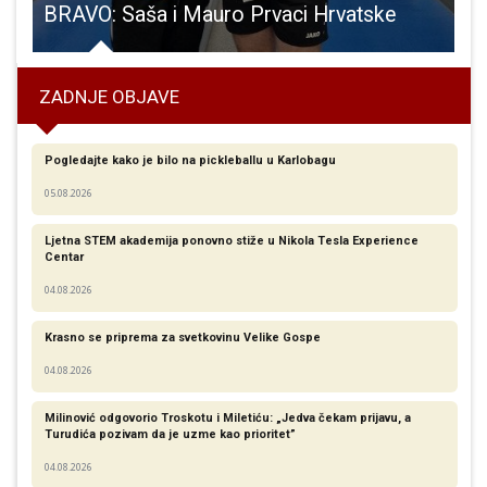
BRAVO: Saša i Mauro Prvaci Hrvatske
L
ZADNJE OBJAVE
Pogledajte kako je bilo na pickleballu u Karlobagu
05.08.2026
Ljetna STEM akademija ponovno stiže u Nikola Tesla Experience
Centar
04.08.2026
Krasno se priprema za svetkovinu Velike Gospe
04.08.2026
Milinović odgovorio Troskotu i Miletiću: „Jedva čekam prijavu, a
Turudića pozivam da je uzme kao prioritet”
04.08.2026