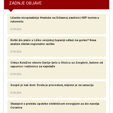
ZADNJE OBJAVE
Ličanke viceprvakinje Hrvatske na Državnoj završnici HEP turnira u
rukometu
07.08.2026
Koliki dio plaće u Ličko-senjskoj županiji odlazi na gorivo? Nova
analiza otkriva regionalne razlike​
07.08.2026
Cirkus KoraZon otvorio Dječje ljeto u Otočcu uz žonglere, balone od
sapunice i radionicu za najmlađe
07.08.2026
Gospić je naš dom: Dosta je procedura, vrijeme je za sanaciju
07.08.2026
Obavijest o prekidu opskrbe električnom energijom za dio naselja
Cesarica