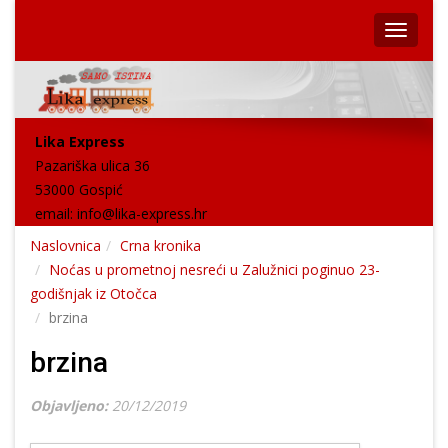
Lika Express
Pazariška ulica 36
53000 Gospić
email:
info@lika-express.hr
Naslovnica
Crna kronika
Noćas u prometnoj nesreći u Zalužnici poginuo 23-
godišnjak iz Otočca
brzina
brzina
Objavljeno:
20/12/2019