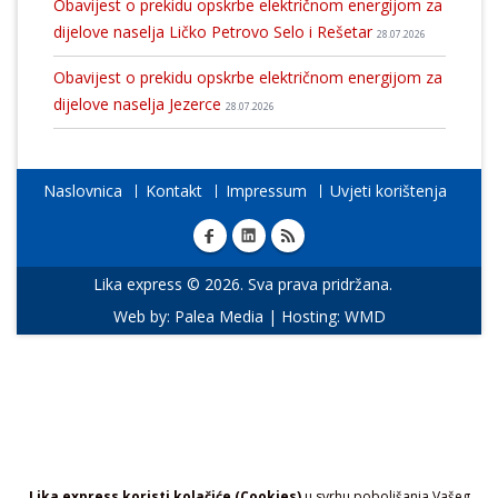
Obavijest o prekidu opskrbe električnom energijom za
dijelove naselja Ličko Petrovo Selo i Rešetar
28.07.2026
Obavijest o prekidu opskrbe električnom energijom za
dijelove naselja Jezerce
28.07.2026
Naslovnica
Kontakt
Impressum
Uvjeti korištenja
Lika express © 2026. Sva prava pridržana.
Web by:
Palea Media
| Hosting:
WMD
Lika express koristi kolačiće (Cookies)
u svrhu poboljšanja Vašeg