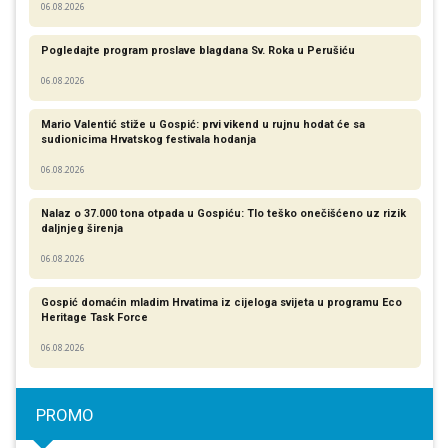
06.08.2026
Pogledajte program proslave blagdana Sv. Roka u Perušiću
06.08.2026
Mario Valentić stiže u Gospić: prvi vikend u rujnu hodat će sa
sudionicima Hrvatskog festivala hodanja
06.08.2026
Nalaz o 37.000 tona otpada u Gospiću: Tlo teško onečišćeno uz rizik
daljnjeg širenja
06.08.2026
Gospić domaćin mladim Hrvatima iz cijeloga svijeta u programu Eco
Heritage Task Force
06.08.2026
PROMO