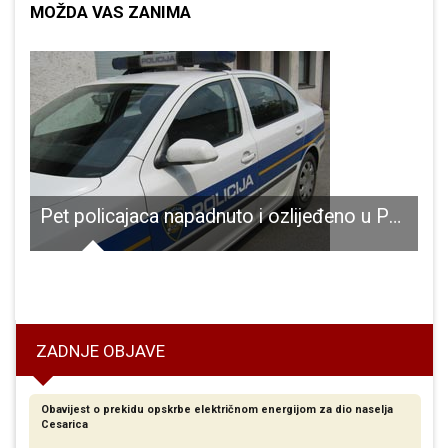
MOŽDA VAS ZANIMA
Pet policajaca napadnuto i ozlijeđeno u Podumu
ru više od 10 milijuna proračunskih kuna
ZADNJE OBJAVE
Obavijest o prekidu opskrbe električnom energijom za dio naselja
Cesarica