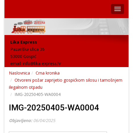
Lika Express
Pazariška ulica 36
53000 Gospić
email:
info@lika-express.hr
Naslovnica
Crna kronika
Otvoreni požar zaprijetio gospićkom silosu i tamošnjem
ilegalnom otpadu
IMG-20250405-WA0004
IMG-20250405-WA0004
Objavljeno:
06/04/2025