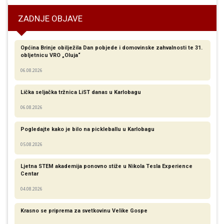
ZADNJE OBJAVE
Općina Brinje obilježila Dan pobjede i domovinske zahvalnosti te 31.
obljetnicu VRO „Oluja“
06.08.2026
Lička seljačka tržnica LiST danas u Karlobagu
06.08.2026
Pogledajte kako je bilo na pickleballu u Karlobagu
05.08.2026
Ljetna STEM akademija ponovno stiže u Nikola Tesla Experience
Centar
04.08.2026
Krasno se priprema za svetkovinu Velike Gospe