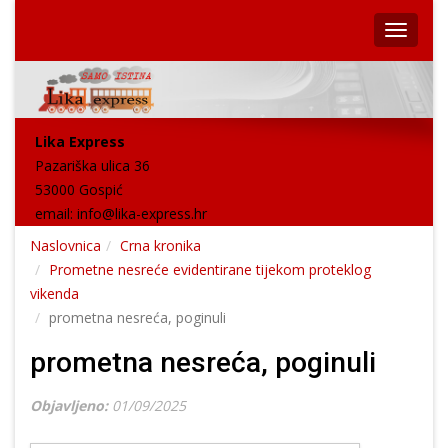
Lika Express
Pazariška ulica 36
53000 Gospić
email:
info@lika-express.hr
Naslovnica
Crna kronika
Prometne nesreće evidentirane tijekom proteklog
vikenda
prometna nesreća, poginuli
prometna nesreća, poginuli
Objavljeno:
01/09/2025