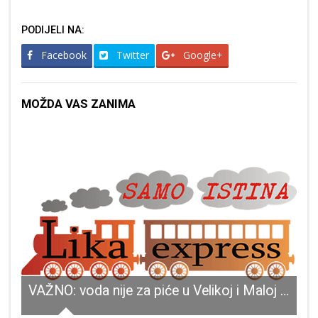
PODIJELI NA:
Facebook
Twitter
Google+
MOŽDA VAS ZANIMA
nja u Gospiću tijekom slavljeničkog srpnja
VAŽNO: voda nije za piće u Velikoj i Maloj Plani, Podastrani i Donjim Pazarištima