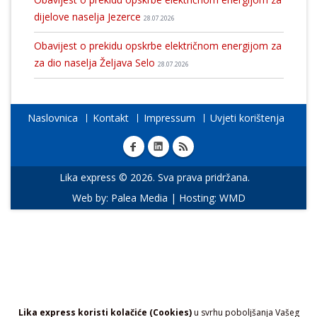
dijelove naselja Jezerce
28.07.2026
Obavijest o prekidu opskrbe električnom energijom za
za dio naselja Željava Selo
28.07.2026
Naslovnica
Kontakt
Impressum
Uvjeti korištenja
Lika express © 2026. Sva prava pridržana.
Web by:
Palea Media
| Hosting:
WMD
Lika express koristi kolačiće (Cookies)
u svrhu poboljšanja Vašeg