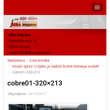
Lika Express
Pazariška ulica 36
53000 Gospić
email:
info@lika-express.hr
Naslovnica
Crna kronika
Vozači oprez: U tijeku je nadzor brzine kretanja vozila!!!
cobre01-320×213
cobre01-320×213
Objavljeno:
18/10/2017