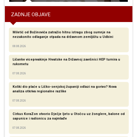
ZADNJE OBJAVE
Miletić od Božinovića zatražio hitnu istragu zbog sumnje na
nezakonito odlaganje otpada na državnom zemljištu u Udbini
08.08.2026
Ličanke viceprvakinje Hrvatske na Državnoj završnici HEP turnira u
rukometu
07.08.2026
Koliki dio plaće u Ličko-senjskoj županiji odlazi na gorivo? Nova
analiza otkriva regionalne razlike​
07.08.2026
Cirkus KoraZon otvorio Dječje ljeto u Otočcu uz žonglere, balone od
sapunice i radionicu za najmlađe
07.08.2026