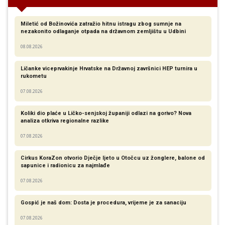
Miletić od Božinovića zatražio hitnu istragu zbog sumnje na
nezakonito odlaganje otpada na državnom zemljištu u Udbini
08.08.2026
Ličanke viceprvakinje Hrvatske na Državnoj završnici HEP turnira u
rukometu
07.08.2026
Koliki dio plaće u Ličko-senjskoj županiji odlazi na gorivo? Nova
analiza otkriva regionalne razlike​
07.08.2026
Cirkus KoraZon otvorio Dječje ljeto u Otočcu uz žonglere, balone od
sapunice i radionicu za najmlađe
07.08.2026
Gospić je naš dom: Dosta je procedura, vrijeme je za sanaciju
07.08.2026