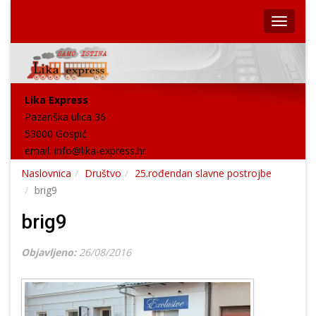
Lika Express
Pazariška ulica 36
53000 Gospić
email:
info@lika-express.hr
Naslovnica
Društvo
25.rođendan slavne postrojbe
brig9
brig9
Objavljeno:
26/08/2016