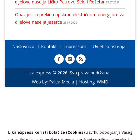
dijelove naselja Ličko Petrovo Selo i Rešetar
28.07.2026
Obavijest o prekidu opskrbe električnom energijom za
dijelove naselja Jezerce
28.07.2026
Naslovnica
Kontakt
Impressum
Uvjeti korištenja
Lika express © 2026. Sva prava pridržana.
Web by:
Palea Media
| Hosting:
WMD
Lika express koristi kolačiće (Cookies)
u svrhu poboljšanja Vašeg
korisničkog iskustva, analize prometa i korištenja društvenih mreža. Uz