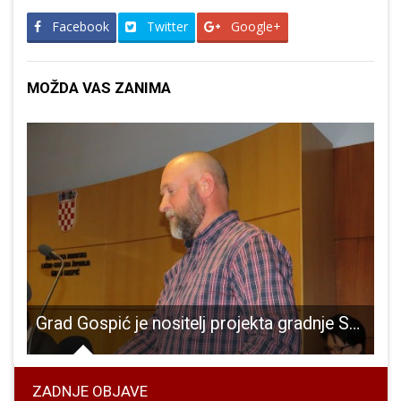
Facebook
Twitter
Google+
MOŽDA VAS ZANIMA
m kiselinom po trgovačkom centru
Grad Gospić je nositelj projekta gradnje Spomen-obilježja na Ljubovu!!!
ZADNJE OBJAVE