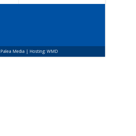
:
Palea Media
| Hosting:
WMD