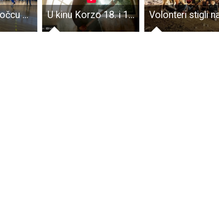
LIJEPO: U Otočcu održan turnir košarkašica početnica iz Gospića, Otočca i Brinja
U kinu Korzo 18. i 19.travnja gledajte film “Opaki radnik”