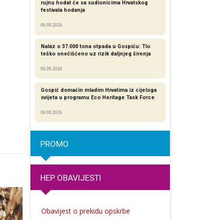
rujnu hodat će sa sudionicima Hrvatskog
festivala hodanja
06.08.2026
Nalaz o 37.000 tona otpada u Gospiću: Tlo
teško onečišćeno uz rizik daljnjeg širenja
06.08.2026
Gospić domaćin mladim Hrvatima iz cijeloga
svijeta u programu Eco Heritage Task Force
06.08.2026
PROMO
HEP OBAVIJESTI
Obavijest o prekidu opskrbe