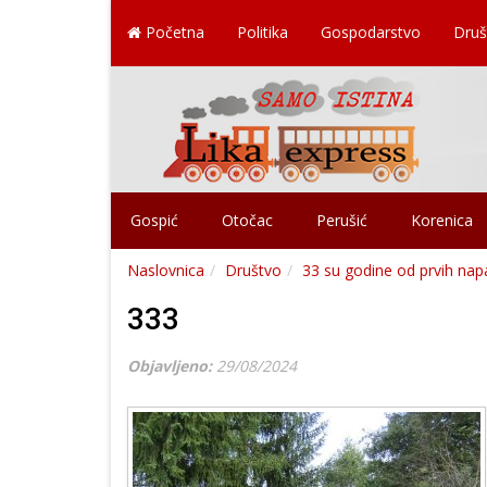
Početna
Politika
Gospodarstvo
Druš
Gospić
Otočac
Perušić
Korenica
Naslovnica
Društvo
33 su godine od prvih na
333
Objavljeno:
29/08/2024