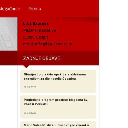
 događanja
Promo
Lika Express
Pazariška ulica 36
53000 Gospić
email:
info@lika-express.hr
ZADNJE OBJAVE
Obavijest o prekidu opskrbe električnom
energijom za dio naselja Cesarica
06.08.2026
Pogledajte program proslave blagdana Sv.
Roka u Perušiću
06.08.2026
Mario Valentić stiže u Gospić: prvi vikend u