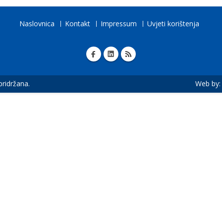
Naslovnica
Kontakt
Impressum
Uvjeti korištenja
 pridržana.
Web by