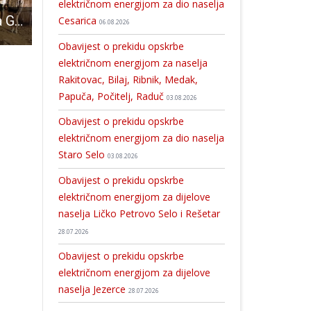
električnom energijom za dio naselja
Volonteri stigli na Grabovaču
BRAVO: Osnovano Znanstveno i kulturno društvo Kosinj
Večeras u Ličkom Ribniku promocija monografije “Ribnik, lički”
Cesarica
06.08.2026
Obavijest o prekidu opskrbe
električnom energijom za naselja
Rakitovac, Bilaj, Ribnik, Medak,
Papuča, Počitelj, Raduč
03.08.2026
Obavijest o prekidu opskrbe
električnom energijom za dio naselja
Staro Selo
03.08.2026
Obavijest o prekidu opskrbe
električnom energijom za dijelove
naselja Ličko Petrovo Selo i Rešetar
28.07.2026
Obavijest o prekidu opskrbe
električnom energijom za dijelove
naselja Jezerce
28.07.2026