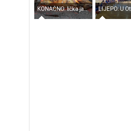
Ispiti za obrtnike majstore
KONAČNO: lička janjetina dobila europsku oznaku izvornosti i zemljopisnog podrijetla!!!