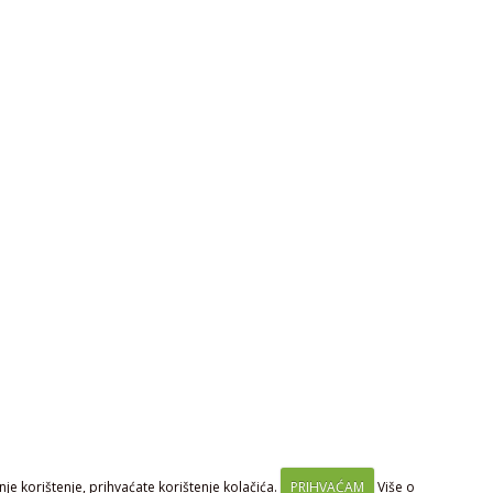
je korištenje, prihvaćate korištenje kolačića.
PRIHVAĆAM
Više o