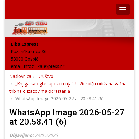
Lika Express
Pazariška ulica 36
53000 Gospić
email:
info@lika-express.hr
Naslovnica
Društvo
„Knjiga kao glas upozorenja”: U Gospiću održana važna
tribina o izazovima odrastanja
WhatsApp Image 2026-05-27 at 20.58.41 (6)
WhatsApp Image 2026-05-27
at 20.58.41 (6)
Objavljeno:
28/05/2026