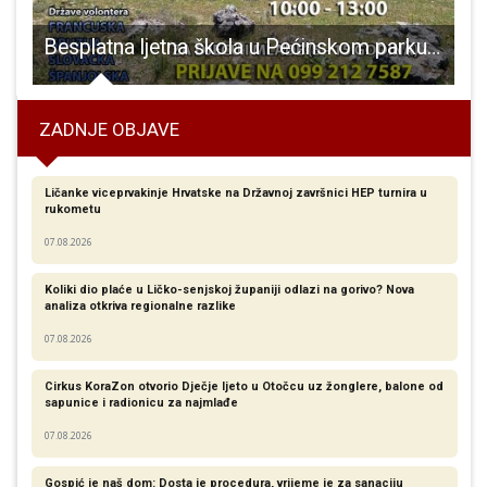
Besplatna ljetna škola u Pećinskom parku Grabovača
ZADNJE OBJAVE
Ličanke viceprvakinje Hrvatske na Državnoj završnici HEP turnira u
rukometu
07.08.2026
Koliki dio plaće u Ličko-senjskoj županiji odlazi na gorivo? Nova
analiza otkriva regionalne razlike​
07.08.2026
Cirkus KoraZon otvorio Dječje ljeto u Otočcu uz žonglere, balone od
sapunice i radionicu za najmlađe
07.08.2026
Gospić je naš dom: Dosta je procedura, vrijeme je za sanaciju