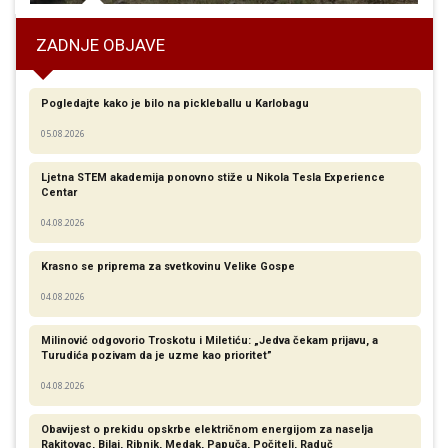
ZADNJE OBJAVE
Pogledajte kako je bilo na pickleballu u Karlobagu
05.08.2026
Ljetna STEM akademija ponovno stiže u Nikola Tesla Experience
Centar
04.08.2026
Krasno se priprema za svetkovinu Velike Gospe
04.08.2026
Milinović odgovorio Troskotu i Miletiću: „Jedva čekam prijavu, a
Turudića pozivam da je uzme kao prioritet”
04.08.2026
Obavijest o prekidu opskrbe električnom energijom za naselja
Rakitovac, Bilaj, Ribnik, Medak, Papuča, Počitelj, Raduč