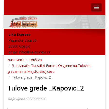
Lika Express
Pazariška ulica 36
53000 Gospić
email:
info@lika-express.hr
Naslovnica
Društvo
5. Lovinački Turistički Forum: Oxygene na Tulovim
gredama na Majstorskoj cesti
Tulove grede _Kapovic_2
Tulove grede _Kapovic_2
Objavljeno:
02/09/2024