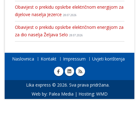
Obavijest o prekidu opskrbe električnom energijom za
dijelove naselja Jezerce
28.07.2026
Obavijest o prekidu opskrbe električnom energijom za
za dio naselja Željava Selo
28.07.2026
Naslovnica
Kontakt
Impressum
Uvjeti korištenja
Lika express © 2026. Sva prava pridržana.
Web by:
Palea Media
| Hosting:
WMD