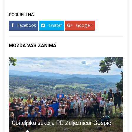
PODIJELI NA:
Facebook
Twitter
Google+
MOŽDA VAS ZANIMA
P
Obiteljska sekcija PD Željezničar Gospić