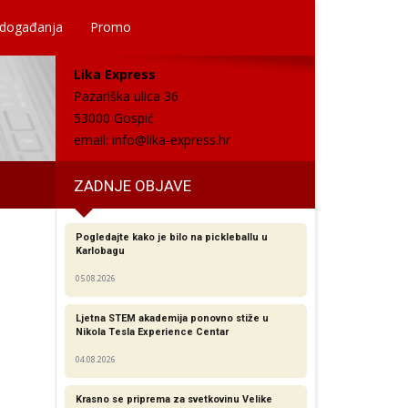
 događanja
Promo
Lika Express
Pazariška ulica 36
53000 Gospić
email:
info@lika-express.hr
ZADNJE OBJAVE
Pogledajte kako je bilo na pickleballu u
Karlobagu
05.08.2026
Ljetna STEM akademija ponovno stiže u
Nikola Tesla Experience Centar
04.08.2026
Krasno se priprema za svetkovinu Velike