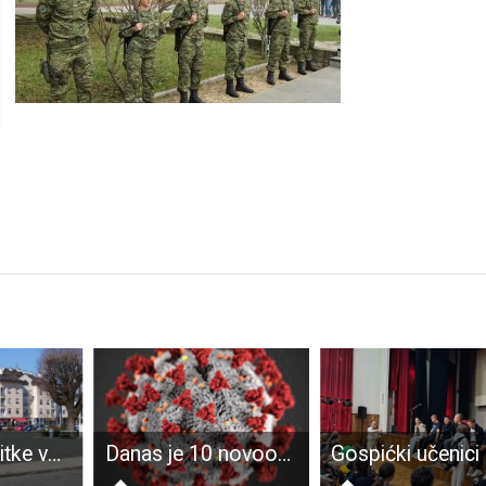
Gospić bez pitke vode ostaje zbog dotrajalih vodovodnih cijevi
Danas je 10 novooboljelih od COVID-19