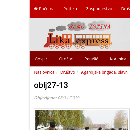
Početna
Politika
Gospodarstvo
Druš
Gospić
Otočac
Perušić
Korenica
Naslovnica
Društvo
9.gardijska brigada, slavni
oblj27-13
Objavljeno:
08/11/2019