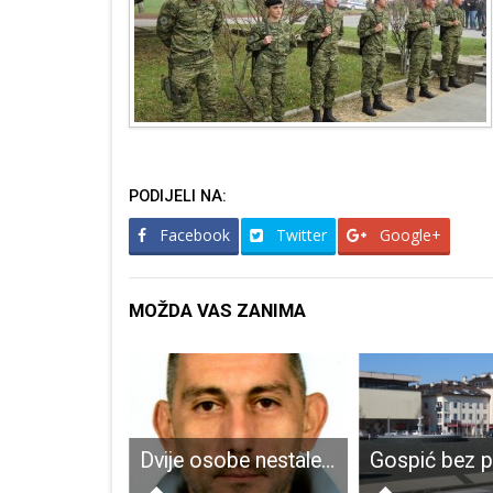
PODIJELI NA:
Facebook
Twitter
Google+
MOŽDA VAS ZANIMA
LIJEPO: Volonteri Ličke ekološke akcije uključili se u nacionalnu akciju sadnje stabala
Dvije osobe nestale u Otočcu