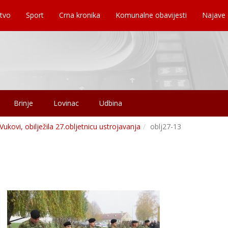
tvo
Sport
Crna kronika
Komunalne obavijesti
Najave
Brinje
Lovinac
Udbina
 Vukovi, obilježila 27.obljetnicu ustrojavanja
oblj27-13