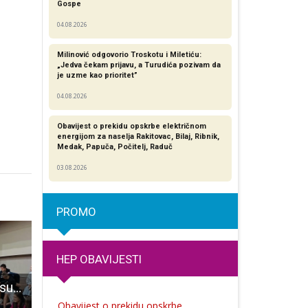
Gospe
04.08.2026
Milinović odgovorio Troskotu i Miletiću:
„Jedva čekam prijavu, a Turudića pozivam da
je uzme kao prioritet”
04.08.2026
Obavijest o prekidu opskrbe električnom
energijom za naselja Rakitovac, Bilaj, Ribnik,
Medak, Papuča, Počitelj, Raduč
03.08.2026
PROMO
HEP OBAVIJESTI
Gospićki učenici sudjelovali u projektu “Drugačiji a isti“
Odigrani su susreti četvrtzavršnice Zimskog malonogometnog turnira Gospić 2026.!
BRAVO: Najbolja odbojka među osnovcima u županiji igra se u Korenici i Ličkom Osiku!!!
Obavijest o prekidu opskrbe