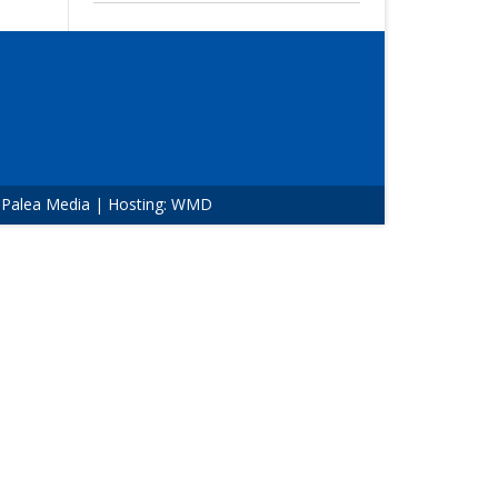
:
Palea Media
| Hosting:
WMD