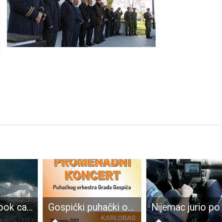
U subotu u book cafe-u Paradisu u Otočcu predstavljanje knjige “Čovjek i planina: Kratki uvod u Sjeverni Velebit”
Gospićki puhački orkestar večeras nastupa u Karlobagu