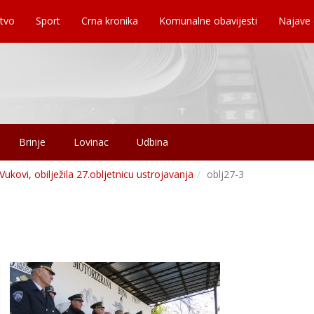
tvo
Sport
Crna kronika
Komunalne obavijesti
Najave
Brinje
Lovinac
Udbina
 Vukovi, obilježila 27.obljetnicu ustrojavanja
oblj27-3