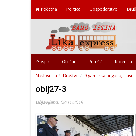
Početna
Politika
Gospodarstvo
Druš
Gospić
Otočac
Perušić
Korenica
Naslovnica
Društvo
9.gardijska brigada, slavni
oblj27-3
Objavljeno:
08/11/2019