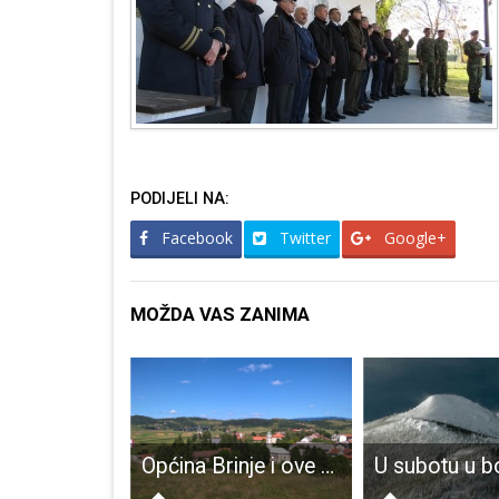
PODIJELI NA:
Facebook
Twitter
Google+
MOŽDA VAS ZANIMA
U subotu 24.veljače svi na Ledenu slikovnicu na glavnom gospićkom gradskom trgu!!!
Općina Brinje i ove godine isplaćuje uskrsnice najpotrebitijima