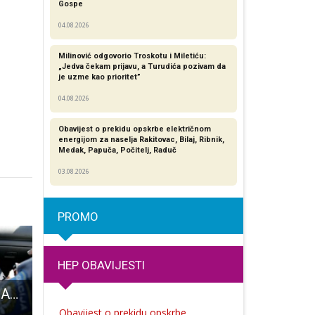
Gospe
04.08.2026
Milinović odgovorio Troskotu i Miletiću:
„Jedva čekam prijavu, a Turudića pozivam da
je uzme kao prioritet”
04.08.2026
Obavijest o prekidu opskrbe električnom
energijom za naselja Rakitovac, Bilaj, Ribnik,
Medak, Papuča, Počitelj, Raduč
03.08.2026
PROMO
HEP OBAVIJESTI
Nijemac jurio po A1 241 km/h
Gradonačelnik Darko Milinović otvorio izložbu “LikaArt 11”
Odličan nastup ličkih trkača na maratonu u Cazinu!!!
Obavijest o prekidu opskrbe