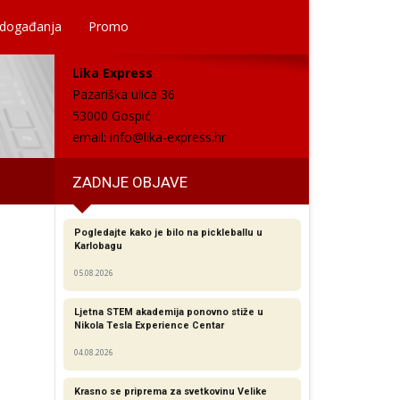
 događanja
Promo
Lika Express
Pazariška ulica 36
53000 Gospić
email:
info@lika-express.hr
ZADNJE OBJAVE
Pogledajte kako je bilo na pickleballu u
Karlobagu
05.08.2026
Ljetna STEM akademija ponovno stiže u
Nikola Tesla Experience Centar
04.08.2026
Krasno se priprema za svetkovinu Velike