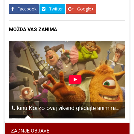
Facebook
Twitter
Google+
MOŽDA VAS ZANIMA
 školu ZAGI
U kinu Korzo ovaj vikend gledajte animirani film “Šavko i čudovišna družina”
G
ZADNJE OBJAVE