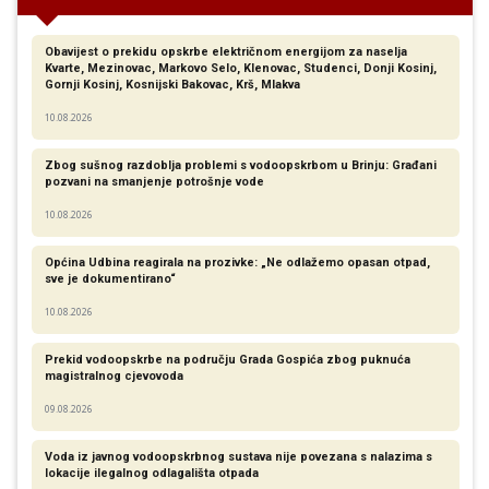
Obavijest o prekidu opskrbe električnom energijom za naselja
Kvarte, Mezinovac, Markovo Selo, Klenovac, Studenci, Donji Kosinj,
Gornji Kosinj, Kosnijski Bakovac, Krš, Mlakva
10.08.2026
Zbog sušnog razdoblja problemi s vodoopskrbom u Brinju: Građani
pozvani na smanjenje potrošnje vode
10.08.2026
Općina Udbina reagirala na prozivke: „Ne odlažemo opasan otpad,
sve je dokumentirano“
10.08.2026
Prekid vodoopskrbe na području Grada Gospića zbog puknuća
magistralnog cjevovoda
09.08.2026
Voda iz javnog vodoopskrbnog sustava nije povezana s nalazima s
lokacije ilegalnog odlagališta otpada