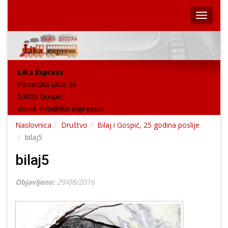
Lika Express
Pazariška ulica 36
53000 Gospić
email:
info@lika-express.hr
Naslovnica
Društvo
Bilaj i Gospić, 25 godina poslije
bilaj5
bilaj5
Objavljeno:
29/08/2016