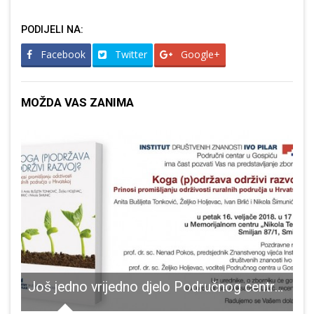
PODIJELI NA:
Facebook
Twitter
Google+
MOŽDA VAS ZANIMA
u Gospiću
Još jedno vrijedno djelo Područnog centra Gospić Instituta Ivo Pilar