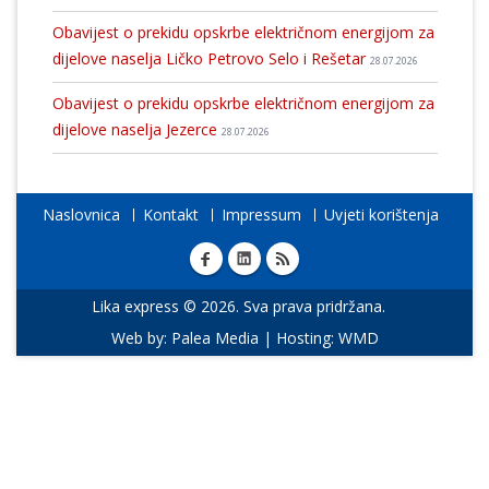
Obavijest o prekidu opskrbe električnom energijom za
dijelove naselja Ličko Petrovo Selo i Rešetar
28.07.2026
Obavijest o prekidu opskrbe električnom energijom za
dijelove naselja Jezerce
28.07.2026
Naslovnica
Kontakt
Impressum
Uvjeti korištenja
Lika express © 2026. Sva prava pridržana.
Web by:
Palea Media
| Hosting:
WMD