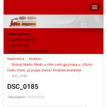
Lika Express
Pazariška ulica 36
53000 Gospić
email:
info@lika-express.hr
Naslovnica
Društvo
Biskup Marko Medo u crkvi svetoga Josipa u Ličkom
Osiku molio za Josipa Jovića i hrvatske branitelje
DSC_0185
DSC_0185
Objavljeno:
30/03/2025