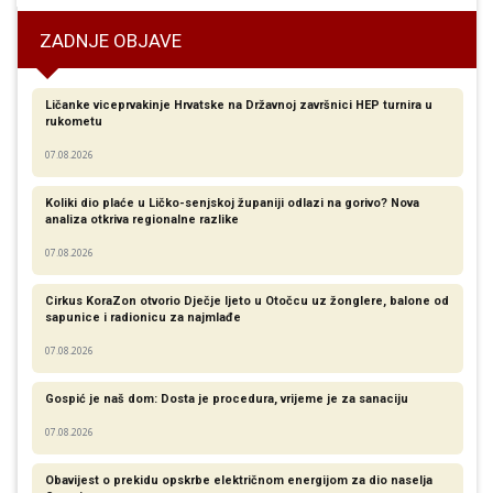
ZADNJE OBJAVE
Ličanke viceprvakinje Hrvatske na Državnoj završnici HEP turnira u
rukometu
07.08.2026
Koliki dio plaće u Ličko-senjskoj županiji odlazi na gorivo? Nova
analiza otkriva regionalne razlike​
07.08.2026
Cirkus KoraZon otvorio Dječje ljeto u Otočcu uz žonglere, balone od
sapunice i radionicu za najmlađe
07.08.2026
Gospić je naš dom: Dosta je procedura, vrijeme je za sanaciju
07.08.2026
Obavijest o prekidu opskrbe električnom energijom za dio naselja