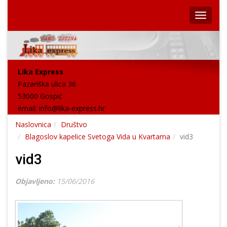
Lika Express
Pazariška ulica 36
53000 Gospić
email:
info@lika-express.hr
Naslovnica
Društvo
Blagoslov kapelice Svetoga Vida u Kvartama
vid3
vid3
Objavljeno:
15/06/2016