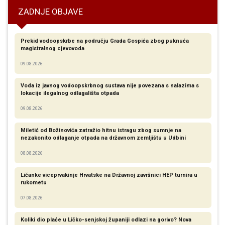
ZADNJE OBJAVE
Prekid vodoopskrbe na području Grada Gospića zbog puknuća
magistralnog cjevovoda
09.08.2026
Voda iz javnog vodoopskrbnog sustava nije povezana s nalazima s
lokacije ilegalnog odlagališta otpada
09.08.2026
Miletić od Božinovića zatražio hitnu istragu zbog sumnje na
nezakonito odlaganje otpada na državnom zemljištu u Udbini
08.08.2026
Ličanke viceprvakinje Hrvatske na Državnoj završnici HEP turnira u
rukometu
07.08.2026
Koliki dio plaće u Ličko-senjskoj županiji odlazi na gorivo? Nova