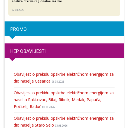
analiza otkriva regionalne razlike​
07.08.2026
PROMO
HEP OBAVIJESTI
Obavijest o prekidu opskrbe električnom energijom za
dio naselja Cesarica
06.08.2026
Obavijest o prekidu opskrbe električnom energijom za
naselja Rakitovac, Bilaj, Ribnik, Medak, Papuča,
Počitelj, Raduč
03.08.2026
Obavijest o prekidu opskrbe električnom energijom za
dio naselja Staro Selo
03.08.2026