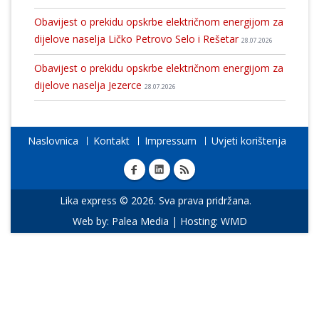
Obavijest o prekidu opskrbe električnom energijom za
dijelove naselja Ličko Petrovo Selo i Rešetar
28.07.2026
Obavijest o prekidu opskrbe električnom energijom za
dijelove naselja Jezerce
28.07.2026
Naslovnica
Kontakt
Impressum
Uvjeti korištenja
Lika express © 2026. Sva prava pridržana.
Web by:
Palea Media
| Hosting:
WMD