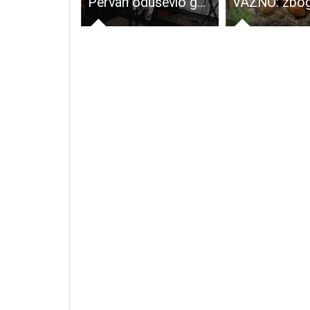
U Muzeju Like Gospić predivna izložba o Božiću kod starih Ličana
Pervan oduševio goste Jump bara