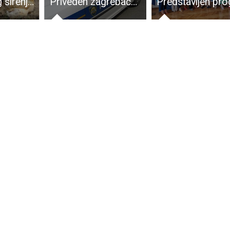
VAŽNO: zbog širenja influence ptica obavezno držanje peradi i ptica u zatvorenim nastambama u cijeloj Hrvatskoj!
Priveden zagrebački policajac koji je “švercao” 18 Pakistanaca kroz Liku. Kaznena prijava dostavljena državnom odvjetništvu