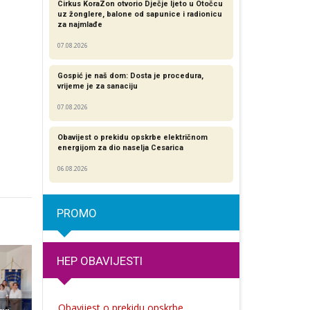
Cirkus KoraZon otvorio Dječje ljeto u Otočcu
uz žonglere, balone od sapunice i radionicu
za najmlađe
07.08.2026
Gospić je naš dom: Dosta je procedura,
vrijeme je za sanaciju
07.08.2026
Obavijest o prekidu opskrbe električnom
energijom za dio naselja Cesarica
06.08.2026
PROMO
HEP OBAVIJESTI
Obavijest o prekidu opskrbe