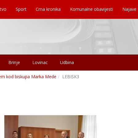
tvo
Sport
Crna kronika
Komunalne obavijesti
Najave
Brinje
Lovinac
Udbina
ijem kod biskupa Marka Mede
LEBISK3