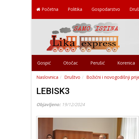
Početna
Politika
Gospodarstvo
Druš
Gospić
Otočac
Perušić
Korenica
Naslovnica
Društvo
Božićni i novogodišnji pr
LEBISK3
Objavljeno:
19/12/2024