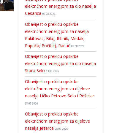
Predstavljen program Lions Quest – Vještine za adolescenciju u Ličko-senjskoj županiji
7. The Coklje Fest u Otočcu okupio kreativce, izlagače i zaljubljenike u tradiciju
Dolijali bacači HD
električnom energijom za dio naselja
Cesarica
06.08.2026
Obavijest o prekidu opskrbe
električnom energijom za naselja
Rakitovac, Bilaj, Ribnik, Medak,
Papuča, Počitelj, Raduč
03.08.2026
Obavijest o prekidu opskrbe
električnom energijom za dio naselja
Staro Selo
03.08.2026
Obavijest o prekidu opskrbe
električnom energijom za dijelove
naselja Ličko Petrovo Selo i Rešetar
28.07.2026
Obavijest o prekidu opskrbe
električnom energijom za dijelove
naselja Jezerce
28.07.2026