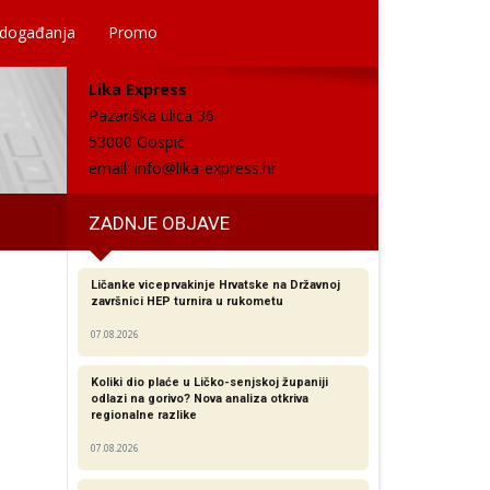
 događanja
Promo
Lika Express
Pazariška ulica 36
53000 Gospić
email:
info@lika-express.hr
ZADNJE OBJAVE
Ličanke viceprvakinje Hrvatske na Državnoj
završnici HEP turnira u rukometu
07.08.2026
Koliki dio plaće u Ličko-senjskoj županiji
odlazi na gorivo? Nova analiza otkriva
regionalne razlike​
07.08.2026