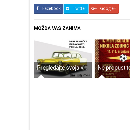
Facebook
Twitter
Google+
MOŽDA VAS ZANIMA
Novi skok: danas 50 novooboljelih od COVID-19
Pregledajte svoja vozila