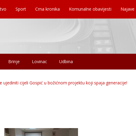
tvo
Sport
Crna kronika
Komunalne obavijesti
Najave
Brinje
Lovinac
Udbina
ediniti cijeli Gospić u božićnom projektu koji spaja generacije!