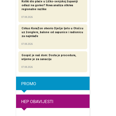
Koliki dio plaće u Ličko-senjskoj županiji
odlazi na gorivo? Nova analiza otkriva
regionalne razlike​
07.08.2026
Cirkus KoraZon otvorio Dječje ljeto u Otočcu
uz žonglere, balone od sapunice i radionicu
za najmlađe
07.08.2026
Gospić je naš dom: Dosta je procedura,
vrijeme je za sanaciju
07.08.2026
PROMO
HEP OBAVIJESTI