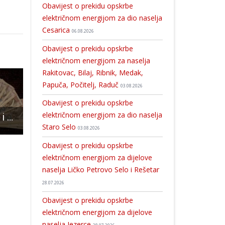
Obavijest o prekidu opskrbe
električnom energijom za dio naselja
Cesarica
06.08.2026
Obavijest o prekidu opskrbe
električnom energijom za naselja
Rakitovac, Bilaj, Ribnik, Medak,
Papuča, Počitelj, Raduč
03.08.2026
Obavijest o prekidu opskrbe
električnom energijom za dio naselja
Ostao bez novca i mobitela
Sretan i blagoslovljen Dan Hrvatske neovisnosti želi Vam zajednica utemeljitelja HDZ-a “dr. Franjo Tuđman”
Objavljen Javni poziv za dostavu prijedloga za dodjelu javnih priz
Staro Selo
03.08.2026
Obavijest o prekidu opskrbe
električnom energijom za dijelove
naselja Ličko Petrovo Selo i Rešetar
28.07.2026
Obavijest o prekidu opskrbe
električnom energijom za dijelove
naselja Jezerce