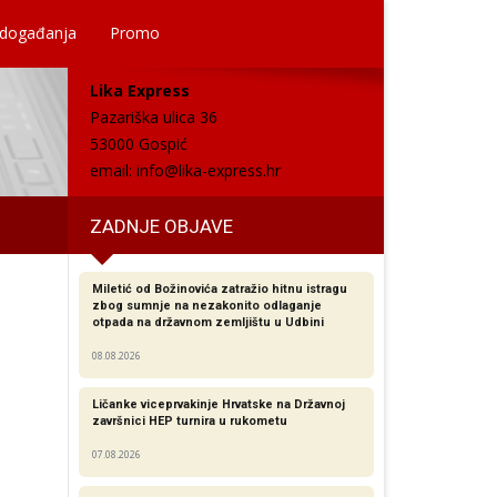
 događanja
Promo
Lika Express
Pazariška ulica 36
53000 Gospić
email:
info@lika-express.hr
ZADNJE OBJAVE
Miletić od Božinovića zatražio hitnu istragu
zbog sumnje na nezakonito odlaganje
otpada na državnom zemljištu u Udbini
08.08.2026
Ličanke viceprvakinje Hrvatske na Državnoj
završnici HEP turnira u rukometu
07.08.2026