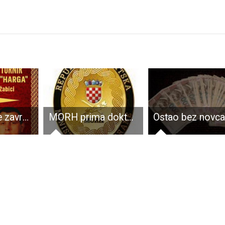
Ne propustite završnicu Memorijalnog nogometnog turnira Nikola Zdunić Harga
MORH prima doktore medicine ili specijaliste grana medicine, doktore veterinarske medicine, magistra farmacije i vojne specijaliste časnike i dočasnike