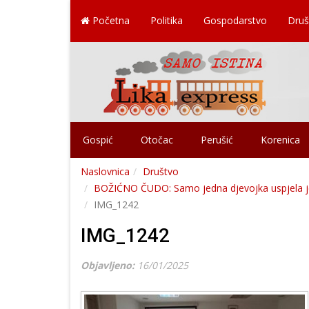
Početna
Politika
Gospodarstvo
Druš
Gospić
Otočac
Perušić
Korenica
Naslovnica
Društvo
BOŽIĆNO ČUDO: Samo jedna djevojka uspjela je uj
IMG_1242
IMG_1242
Objavljeno:
16/01/2025