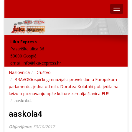
Lika Express
Pazariška ulica 36
53000 Gospić
email:
info@lika-express.hr
Naslovnica
Društvo
BRAVO!Gospićki gimnazijalci proveli dan u Europskom
parlamentu, jedna od njih, Dorotea Kolatahi pobijedila na
kvizu o poznavanju opće kulture zemalja članica EU!!!
aaskola4
aaskola4
Objavljeno:
30/10/2017