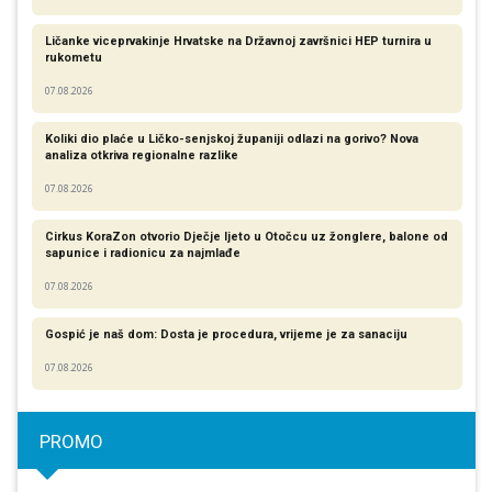
Ličanke viceprvakinje Hrvatske na Državnoj završnici HEP turnira u
rukometu
07.08.2026
Koliki dio plaće u Ličko-senjskoj županiji odlazi na gorivo? Nova
analiza otkriva regionalne razlike​
07.08.2026
Cirkus KoraZon otvorio Dječje ljeto u Otočcu uz žonglere, balone od
sapunice i radionicu za najmlađe
07.08.2026
Gospić je naš dom: Dosta je procedura, vrijeme je za sanaciju
07.08.2026
PROMO