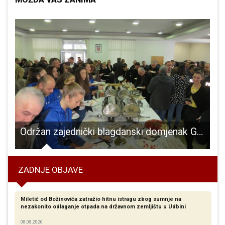
se problem gužvi na parkiralištima oko Opće bolnice Gospić?
Održan zajednički blagdanski domjenak Grada Gospića i Ličko-senjske županije
ZADNJE OBJAVE
Miletić od Božinovića zatražio hitnu istragu zbog sumnje na
nezakonito odlaganje otpada na državnom zemljištu u Udbini
08.08.2026