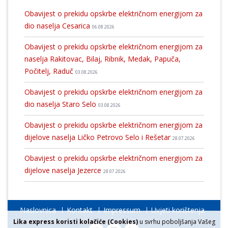
Obavijest o prekidu opskrbe električnom energijom za
dio naselja Cesarica
06.08.2026
Obavijest o prekidu opskrbe električnom energijom za
naselja Rakitovac, Bilaj, Ribnik, Medak, Papuča,
Počitelj, Raduč
03.08.2026
Obavijest o prekidu opskrbe električnom energijom za
dio naselja Staro Selo
03.08.2026
Obavijest o prekidu opskrbe električnom energijom za
dijelove naselja Ličko Petrovo Selo i Rešetar
28.07.2026
Obavijest o prekidu opskrbe električnom energijom za
dijelove naselja Jezerce
28.07.2026
Naslovnica
Kontakt
Impressum
Uvjeti korištenja
Lika express koristi kolačiće (Cookies)
u svrhu poboljšanja Vašeg