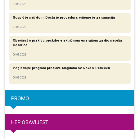
07.08.2026
Gospić je naš dom: Dosta je procedura, vrijeme je za sanaciju
07.08.2026
Obavijest o prekidu opskrbe električnom energijom za dio naselja
Cesarica
06.08.2026
Pogledajte program proslave blagdana Sv. Roka u Perušiću
06.08.2026
PROMO
HEP OBAVIJESTI