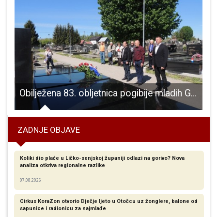
Obilježena 83. obljetnica pogibije mladih Gospićana u Senju
ZADNJE OBJAVE
Koliki dio plaće u Ličko-senjskoj županiji odlazi na gorivo? Nova
analiza otkriva regionalne razlike​
07.08.2026
Cirkus KoraZon otvorio Dječje ljeto u Otočcu uz žonglere, balone od
sapunice i radionicu za najmlađe