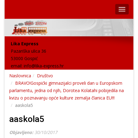
Lika Express
Pazariška ulica 36
53000 Gospić
email:
info@lika-express.hr
Naslovnica
Društvo
BRAVO!Gospićki gimnazijalci proveli dan u Europskom
parlamentu, jedna od njih, Dorotea Kolatahi pobijedila na
kvizu o poznavanju opće kulture zemalja članica EU!!!
aaskola5
aaskola5
Objavljeno:
30/10/2017