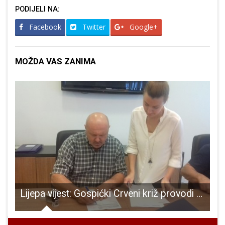
PODIJELI NA:
Facebook
Twitter
Google+
MOŽDA VAS ZANIMA
predstavlja knjigu “Čudesna moć hormona”!
Lijepa vijest: Gospićki Crveni križ provodi dva projekta vrijedna pola milijuna kuna!
H