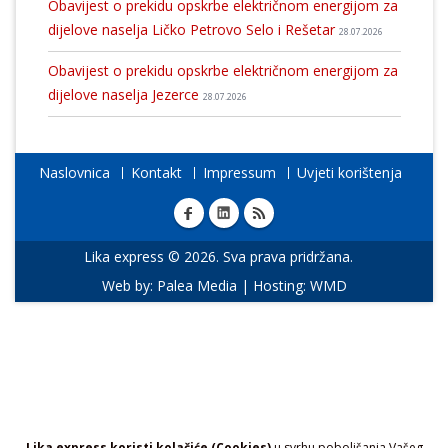
Obavijest o prekidu opskrbe električnom energijom za
dijelove naselja Ličko Petrovo Selo i Rešetar
28.07.2026
Obavijest o prekidu opskrbe električnom energijom za
dijelove naselja Jezerce
28.07.2026
Naslovnica
Kontakt
Impressum
Uvjeti korištenja
Lika express © 2026. Sva prava pridržana.
Web by:
Palea Media
| Hosting:
WMD
Lika express koristi kolačiće (Cookies)
u svrhu poboljšanja Vašeg