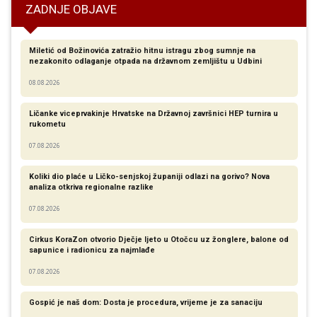
ZADNJE OBJAVE
Miletić od Božinovića zatražio hitnu istragu zbog sumnje na
nezakonito odlaganje otpada na državnom zemljištu u Udbini
08.08.2026
Ličanke viceprvakinje Hrvatske na Državnoj završnici HEP turnira u
rukometu
07.08.2026
Koliki dio plaće u Ličko-senjskoj županiji odlazi na gorivo? Nova
analiza otkriva regionalne razlike​
07.08.2026
Cirkus KoraZon otvorio Dječje ljeto u Otočcu uz žonglere, balone od
sapunice i radionicu za najmlađe
07.08.2026
Gospić je naš dom: Dosta je procedura, vrijeme je za sanaciju