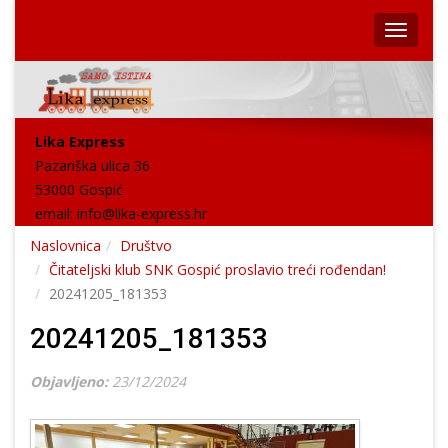
Lika Express
Pazariška ulica 36
53000 Gospić
email:
info@lika-express.hr
Naslovnica
Društvo
Čitateljski klub SNK Gospić proslavio treći rođendan!
20241205_181353
20241205_181353
Objavljeno:
23/12/2024