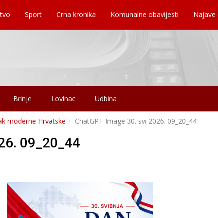
tvo
Sport
Crna kronika
Komunalne obavijesti
Najave
Brinje
Lovinac
Udbina
tak moderne Hrvatske
ChatGPT Image 30. svi 2026. 09_20_44
26. 09_20_44