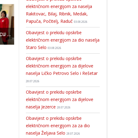
električnom energijom za naselja
Rakitovac, Bilaj, Ribnik, Medak,
Papuča, Počitelj, Raduč
03.08.2026
Obavijest o prekidu opskrbe
Školama u Lovincu i Klancu uručene potvrde “Sigurna škola”
Bogat glazbeni program u Brinju- 14. Castle rock festival!!!
Danas je 20 novooboljelih od COVID-19, dvije osobe preminule
električnom energijom za dio naselja
Staro Selo
03.08.2026
Obavijest o prekidu opskrbe
električnom energijom za dijelove
naselja Ličko Petrovo Selo i Rešetar
28.07.2026
Obavijest o prekidu opskrbe
električnom energijom za dijelove
naselja Jezerce
28.07.2026
Obavijest o prekidu opskrbe
električnom energijom za za dio
naselja Željava Selo
28.07.2026