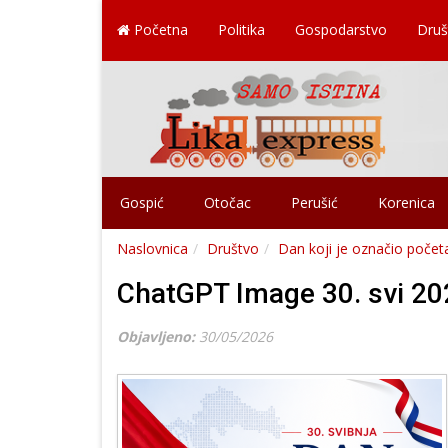
Početna
Politika
Gospodarstvo
Druš
Gospić
Otočac
Perušić
Korenica
Naslovnica
Društvo
Dan koji je označio poče
ChatGPT Image 30. svi 20
Objavljeno:
30/05/2026