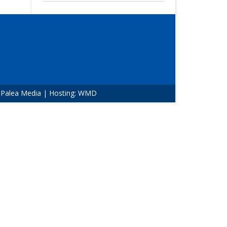
:
Palea Media
| Hosting:
WMD