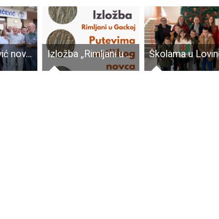
Karlo Starčević novi gradonačelnik Gospića!!!
Izložba „Rimljani u Gackoj: Putevima antičkog novca“ u Muzeju Gacke