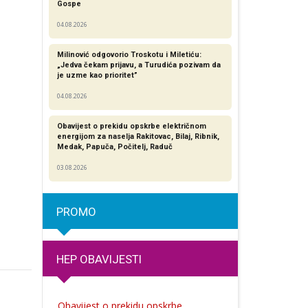
Gospe
04.08.2026
Milinović odgovorio Troskotu i Miletiću:
„Jedva čekam prijavu, a Turudića pozivam da
je uzme kao prioritet”
04.08.2026
Obavijest o prekidu opskrbe električnom
energijom za naselja Rakitovac, Bilaj, Ribnik,
Medak, Papuča, Počitelj, Raduč
03.08.2026
PROMO
HEP OBAVIJESTI
Obavijest o prekidu opskrbe