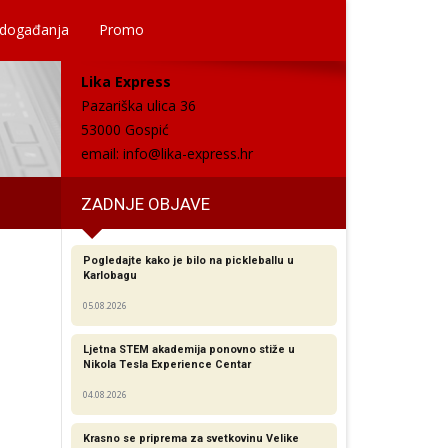
 događanja
Promo
Lika Express
Pazariška ulica 36
53000 Gospić
email:
info@lika-express.hr
ZADNJE OBJAVE
Pogledajte kako je bilo na pickleballu u
Karlobagu
05.08.2026
Ljetna STEM akademija ponovno stiže u
Nikola Tesla Experience Centar
04.08.2026
Krasno se priprema za svetkovinu Velike