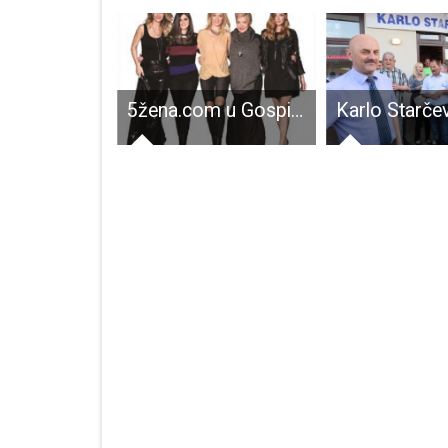
Jednoglasnom odlukom stranačkog Visokog časnog suda Darko Milinović isključen iz HDZ-a!!!
5žena.com u Gospiću