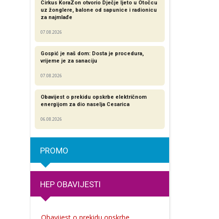
Cirkus KoraZon otvorio Dječje ljeto u Otočcu
uz žonglere, balone od sapunice i radionicu
za najmlađe
07.08.2026
Gospić je naš dom: Dosta je procedura,
vrijeme je za sanaciju
07.08.2026
Obavijest o prekidu opskrbe električnom
energijom za dio naselja Cesarica
06.08.2026
PROMO
HEP OBAVIJESTI
Obavijest o prekidu opskrbe