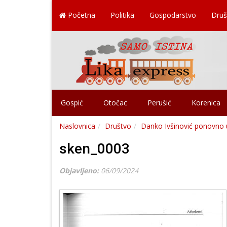
Početna
Politika
Gospodarstvo
Druš
Gospić
Otočac
Perušić
Korenica
Naslovnica
Društvo
Danko Ivšinović ponovno
sken_0003
Objavljeno:
06/09/2024