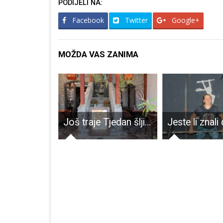
PODIJELI NA:
Facebook
Twitter
Google+
MOŽDA VAS ZANIMA
Gradonačelnik Karlo Starčević posjetio hrvačku reprezentaciju Hrvatske koja se priprema u Gospiću
Još traje Tjedan šljiva,gljiva i krumpira