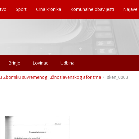
tvo
Sport
Crna kronika
Komunalne obavijesti
Najave
Brinje
Lovinac
Udbina
 u Zborniku suvremenog južnoslavenskog aforizma
sken_0003