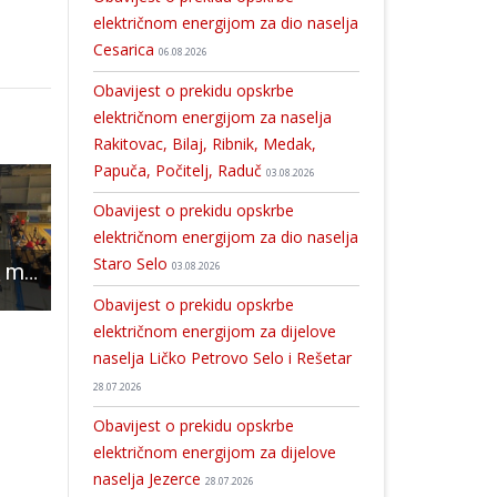
električnom energijom za dio naselja
Cesarica
06.08.2026
Obavijest o prekidu opskrbe
električnom energijom za naselja
Rakitovac, Bilaj, Ribnik, Medak,
Papuča, Počitelj, Raduč
03.08.2026
Obavijest o prekidu opskrbe
električnom energijom za dio naselja
Staro Selo
U finalu Zimskog malonogometnog turnira Gospić Lucy′s boys- MNK Tin
03.08.2026
Dani Općine Lovinac 2026. donose šest dana zabave, sporta i zajedništva
Obavijest o prekidu opskrbe električnom energijom za dio naselja G
Obavijest o prekidu opskrbe
električnom energijom za dijelove
naselja Ličko Petrovo Selo i Rešetar
28.07.2026
Obavijest o prekidu opskrbe
električnom energijom za dijelove
naselja Jezerce
28.07.2026