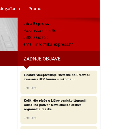
 događanja
Promo
Lika Express
Pazariška ulica 36
53000 Gospić
email:
info@lika-express.hr
ZADNJE OBJAVE
Ličanke viceprvakinje Hrvatske na Državnoj
završnici HEP turnira u rukometu
07.08.2026
Koliki dio plaće u Ličko-senjskoj županiji
odlazi na gorivo? Nova analiza otkriva
regionalne razlike​
07.08.2026