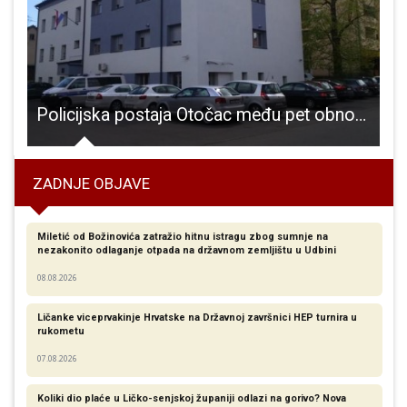
taračkog doma
Policijska postaja Otočac među pet obnovljenih policijskih objekata u Hrvatskoj
ZADNJE OBJAVE
Miletić od Božinovića zatražio hitnu istragu zbog sumnje na
nezakonito odlaganje otpada na državnom zemljištu u Udbini
08.08.2026
Ličanke viceprvakinje Hrvatske na Državnoj završnici HEP turnira u
rukometu
07.08.2026
Koliki dio plaće u Ličko-senjskoj županiji odlazi na gorivo? Nova