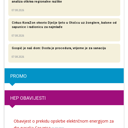
analiza otkriva regionalne razlike​
07.08.2026
Cirkus KoraZon otvorio Dječje ljeto u Otočcu uz žonglere, balone od
sapunice i radionicu za najmlađe
07.08.2026
Gospić je naš dom: Dosta je procedura, vrijeme je za sanaciju
07.08.2026
PROMO
HEP OBAVIJESTI
Obavijest o prekidu opskrbe električnom energijom za
dio naselja Cesarica