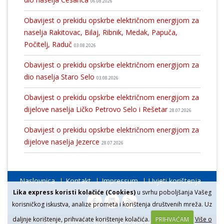
06.08.2026
Obavijest o prekidu opskrbe električnom energijom za
naselja Rakitovac, Bilaj, Ribnik, Medak, Papuča,
Počitelj, Raduč
03.08.2026
Obavijest o prekidu opskrbe električnom energijom za
dio naselja Staro Selo
03.08.2026
Obavijest o prekidu opskrbe električnom energijom za
dijelove naselja Ličko Petrovo Selo i Rešetar
28.07.2026
Obavijest o prekidu opskrbe električnom energijom za
dijelove naselja Jezerce
28.07.2026
Naslovnica
Kontakt
Impressum
Uvjeti korištenja
Lika express koristi kolačiće (Cookies)
u svrhu poboljšanja Vašeg
korisničkog iskustva, analize prometa i korištenja društvenih mreža. Uz
daljnje korištenje, prihvaćate korištenje kolačića.
PRIHVAĆAM
Više o
Lika express © 2026. Sva prava pridržana.