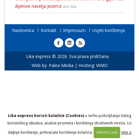
dijelove naselja Jezerce
28.07.2026
Naslovnica
Kontakt
Impressum
Uvjeti korištenja
Lika express © 2026. Sva prava pridržana.
Web by:
Palea Media
| Hosting:
WMD
Lika express koristi kolačiće (Cookies)
u svrhu poboljšanja Vašeg
korisničkog iskustva, analize prometa i korištenja društvenih mreža. Uz
daljnje korištenje, prihvaćate korištenje kolačića.
PRIHVAĆAM
Više o