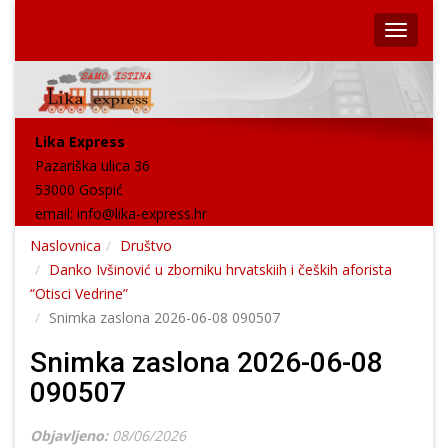
Lika Express
Pazariška ulica 36
53000 Gospić
email:
info@lika-express.hr
Naslovnica
Društvo
Danko Ivšinović u zborniku hrvatskiih i čeških aforista
“Otisci Vedrine”
Snimka zaslona 2026-06-08 090507
Snimka zaslona 2026-06-08
090507
Objavljeno:
08/06/2026