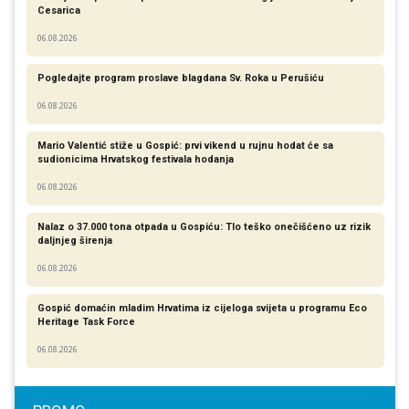
Cesarica
06.08.2026
Pogledajte program proslave blagdana Sv. Roka u Perušiću
06.08.2026
Mario Valentić stiže u Gospić: prvi vikend u rujnu hodat će sa
sudionicima Hrvatskog festivala hodanja
06.08.2026
Nalaz o 37.000 tona otpada u Gospiću: Tlo teško onečišćeno uz rizik
daljnjeg širenja
06.08.2026
Gospić domaćin mladim Hrvatima iz cijeloga svijeta u programu Eco
Heritage Task Force
06.08.2026