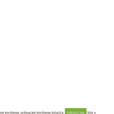
je korištenje, prihvaćate korištenje kolačića.
PRIHVAĆAM
Više o