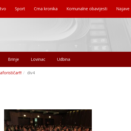
tvo
Sport
Crna kronika
Komunalne obavijesti
Najave
Brinje
Lovinac
Udbina
forističar!!!
div4