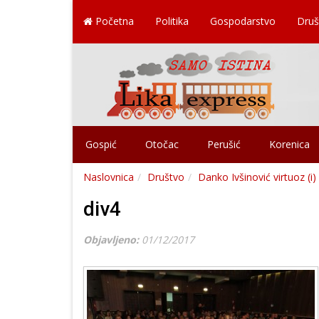
Početna
Politika
Gospodarstvo
Druš
Gospić
Otočac
Perušić
Korenica
Naslovnica
Društvo
Danko Ivšinović virtuoz (i) a
div4
Objavljeno:
01/12/2017