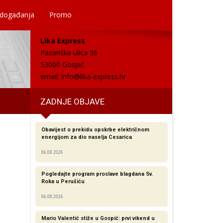
 događanja
Promo
Lika Express
Pazariška ulica 36
53000 Gospić
email:
info@lika-express.hr
ZADNJE OBJAVE
Obavijest o prekidu opskrbe električnom
energijom za dio naselja Cesarica
06.08.2026
Pogledajte program proslave blagdana Sv.
Roka u Perušiću
06.08.2026
Mario Valentić stiže u Gospić: prvi vikend u