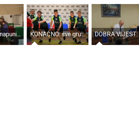
“Lički divani” napunili dvoranu žabičke “Čitaone”
KONAČNO: sve grupe rukometaša napokon treniraju u dvoranama