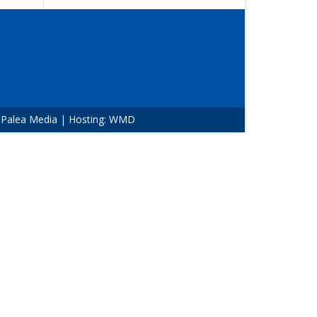
:
Palea Media
| Hosting:
WMD