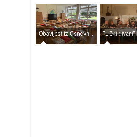
BRAVO: KK Gospić nadigrao Sesvete i izborio II. kadetsku ligu – pobjeda 76:59!
Obavijest iz Osnovne škole dr.Jure Turića za učenike i roditelje, u ponedjeljak je prvi dan nove školske godine!!!