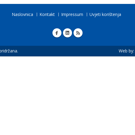
Naslovnica
Kontakt
Impressum
Uvjeti korištenja
 pridržana.
Web by