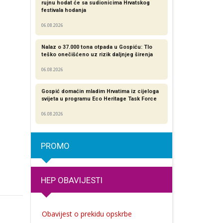
rujnu hodat će sa sudionicima Hrvatskog
festivala hodanja
06.08.2026
Nalaz o 37.000 tona otpada u Gospiću: Tlo
teško onečišćeno uz rizik daljnjeg širenja
06.08.2026
Gospić domaćin mladim Hrvatima iz cijeloga
svijeta u programu Eco Heritage Task Force
06.08.2026
PROMO
HEP OBAVIJESTI
Obavijest o prekidu opskrbe