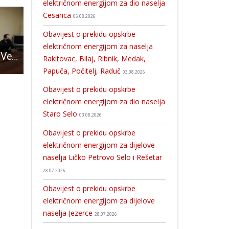
električnom energijom za dio naselja
Cesarica
06.08.2026
Obavijest o prekidu opskrbe
električnom energijom za naselja
DOBRA VIJEST: Veliko ulaganje u Gospiću u javnu rasvjetu uz povoljan kredit
Uspomene pod vodom, snijegom i ledom
Objavljen Javni poziv za dostavu prijedloga za dodjelu javnih priz
Rakitovac, Bilaj, Ribnik, Medak,
Papuča, Počitelj, Raduč
03.08.2026
Obavijest o prekidu opskrbe
električnom energijom za dio naselja
Staro Selo
03.08.2026
Obavijest o prekidu opskrbe
električnom energijom za dijelove
naselja Ličko Petrovo Selo i Rešetar
28.07.2026
Obavijest o prekidu opskrbe
električnom energijom za dijelove
naselja Jezerce
28.07.2026