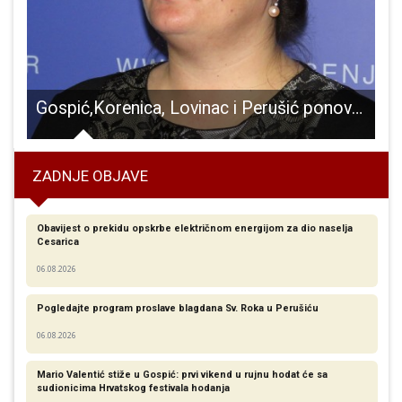
 mladog, uspješnog znanstvenika!!!
Gospić,Korenica, Lovinac i Perušić ponovno postaju brdsko-planinska područja?
ZADNJE OBJAVE
Obavijest o prekidu opskrbe električnom energijom za dio naselja
Cesarica
06.08.2026
Pogledajte program proslave blagdana Sv. Roka u Perušiću
06.08.2026
Mario Valentić stiže u Gospić: prvi vikend u rujnu hodat će sa
sudionicima Hrvatskog festivala hodanja