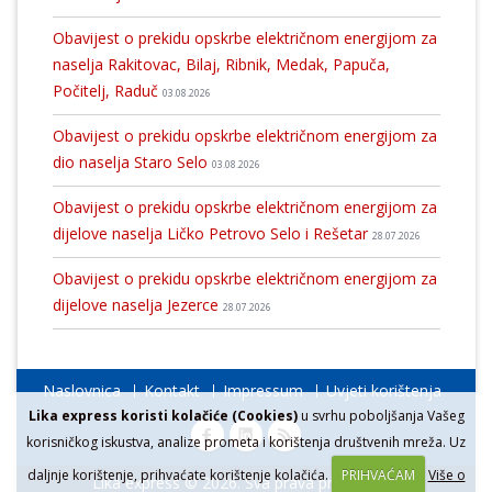
Obavijest o prekidu opskrbe električnom energijom za
naselja Rakitovac, Bilaj, Ribnik, Medak, Papuča,
Počitelj, Raduč
03.08.2026
Obavijest o prekidu opskrbe električnom energijom za
dio naselja Staro Selo
03.08.2026
Obavijest o prekidu opskrbe električnom energijom za
dijelove naselja Ličko Petrovo Selo i Rešetar
28.07.2026
Obavijest o prekidu opskrbe električnom energijom za
dijelove naselja Jezerce
28.07.2026
Naslovnica
Kontakt
Impressum
Uvjeti korištenja
Lika express koristi kolačiće (Cookies)
u svrhu poboljšanja Vašeg
korisničkog iskustva, analize prometa i korištenja društvenih mreža. Uz
daljnje korištenje, prihvaćate korištenje kolačića.
PRIHVAĆAM
Više o
Lika express © 2026. Sva prava pridržana.