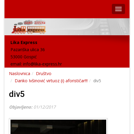
Lika Express
Pazariška ulica 36
53000 Gospić
email:
info@lika-express.hr
Naslovnica
Društvo
Danko Ivšinović virtuoz (i) aforističar!!!
div5
div5
Objavljeno:
01/12/2017