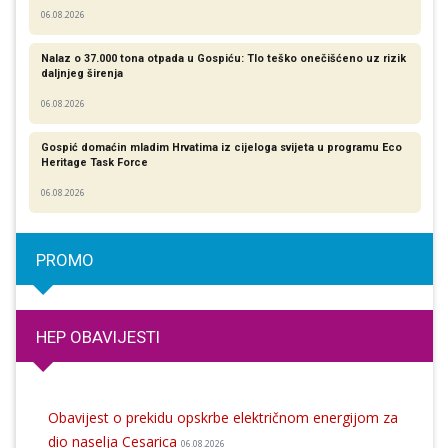
06.08.2026
Nalaz o 37.000 tona otpada u Gospiću: Tlo teško onečišćeno uz rizik
daljnjeg širenja
06.08.2026
Gospić domaćin mladim Hrvatima iz cijeloga svijeta u programu Eco
Heritage Task Force
06.08.2026
PROMO
HEP OBAVIJESTI
Obavijest o prekidu opskrbe električnom energijom za
dio naselja Cesarica
06.08.2026