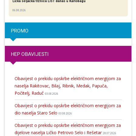
Lička seljačka tržnica LiST danas u Karlobagu
06.08.2026
PROMO
HEP OBAVIJESTI
Obavijest o prekidu opskrbe električnom energijom za
naselja Rakitovac, Bilaj, Ribnik, Medak, Papuča,
Počitelj, Raduč
03.08.2026
Obavijest o prekidu opskrbe električnom energijom za
dio naselja Staro Selo
03.08.2026
Obavijest o prekidu opskrbe električnom energijom za
dijelove naselja Ličko Petrovo Selo i Rešetar
28.07.2026