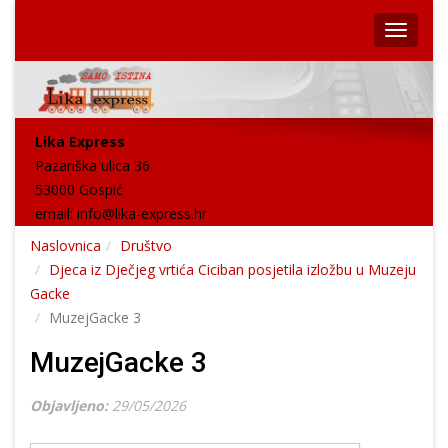
Lika Express
Pazariška ulica 36
53000 Gospić
email:
info@lika-express.hr
Naslovnica
Društvo
Djeca iz Dječjeg vrtića Ciciban posjetila izložbu u Muzeju
Gacke
MuzejGacke 3
MuzejGacke 3
Objavljeno:
29/05/2026