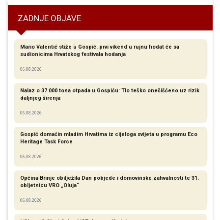
ZADNJE OBJAVE
Mario Valentić stiže u Gospić: prvi vikend u rujnu hodat će sa
sudionicima Hrvatskog festivala hodanja
06.08.2026
Nalaz o 37.000 tona otpada u Gospiću: Tlo teško onečišćeno uz rizik
daljnjeg širenja
06.08.2026
Gospić domaćin mladim Hrvatima iz cijeloga svijeta u programu Eco
Heritage Task Force
06.08.2026
Općina Brinje obilježila Dan pobjede i domovinske zahvalnosti te 31.
obljetnicu VRO „Oluja“
06.08.2026