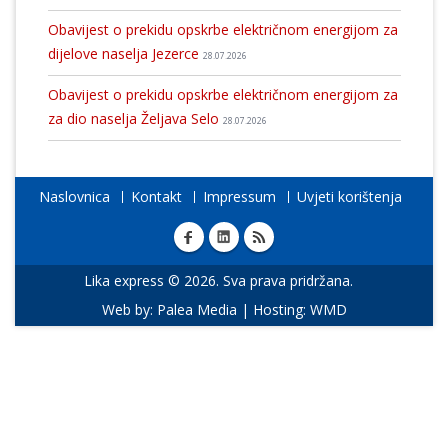
Obavijest o prekidu opskrbe električnom energijom za
dijelove naselja Jezerce
28.07.2026
Obavijest o prekidu opskrbe električnom energijom za
za dio naselja Željava Selo
28.07.2026
Naslovnica
Kontakt
Impressum
Uvjeti korištenja
Lika express © 2026. Sva prava pridržana.
Web by:
Palea Media
| Hosting:
WMD