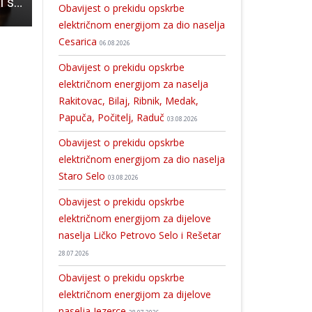
Grad Gospić traži suce porotnike Općinskog suda u Gospiću- natječaj traje do 14.rujna
Danko Ivšinović osvojio nagradu na velikom međunarodnom natječaju aforističara
Gospićki književnik i publicist Danko Ivšinović u Zborn
Obavijest o prekidu opskrbe
električnom energijom za dio naselja
Cesarica
06.08.2026
Obavijest o prekidu opskrbe
električnom energijom za naselja
Rakitovac, Bilaj, Ribnik, Medak,
Papuča, Počitelj, Raduč
03.08.2026
Obavijest o prekidu opskrbe
električnom energijom za dio naselja
Staro Selo
03.08.2026
Obavijest o prekidu opskrbe
električnom energijom za dijelove
naselja Ličko Petrovo Selo i Rešetar
28.07.2026
Obavijest o prekidu opskrbe
električnom energijom za dijelove
naselja Jezerce