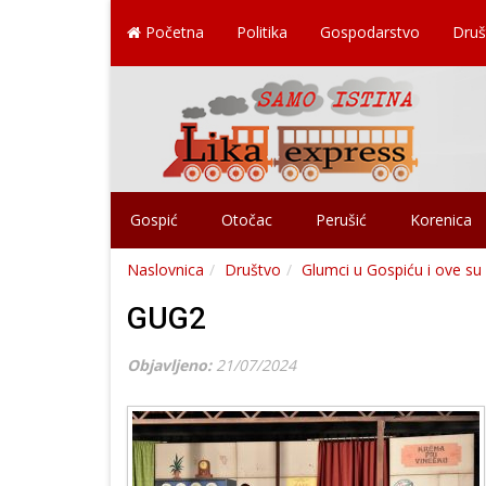
Početna
Politika
Gospodarstvo
Druš
Gospić
Otočac
Perušić
Korenica
Naslovnica
Društvo
Glumci u Gospiću i ove s
GUG2
Objavljeno:
21/07/2024