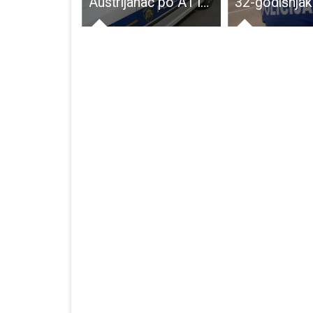
BRAVO: Mladi kuglači iz Plitvica državni prvaci u parovima do 19 godina!!!
Austrijanac po A1 između Jadove i Zira jurio 242 km/h