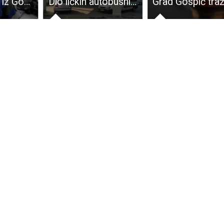
32-godišnjak iz Gospića po A1 vozio sa skoro dva promila alkohola u krvi
Dio ličkih autobusnih prijevoznika u njemačkim rukama!!!