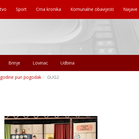
tvo
Sport
Crna kronika
Komunalne obavijesti
Najave
Brinje
Lovinac
Udbina
u godine pun pogodak
GUG2