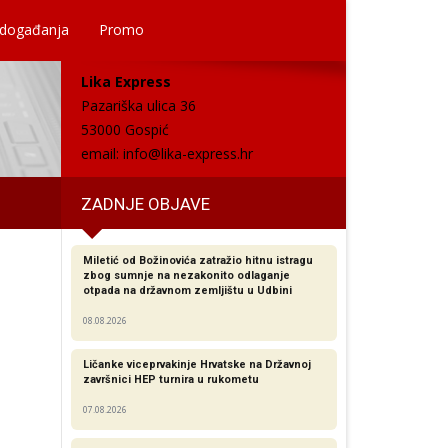
 događanja
Promo
Lika Express
Pazariška ulica 36
53000 Gospić
email:
info@lika-express.hr
ZADNJE OBJAVE
Miletić od Božinovića zatražio hitnu istragu
zbog sumnje na nezakonito odlaganje
otpada na državnom zemljištu u Udbini
08.08.2026
Ličanke viceprvakinje Hrvatske na Državnoj
završnici HEP turnira u rukometu
07.08.2026