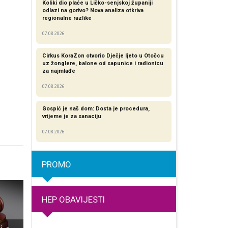
Koliki dio plaće u Ličko-senjskoj županiji
odlazi na gorivo? Nova analiza otkriva
regionalne razlike​
07.08.2026
Cirkus KoraZon otvorio Dječje ljeto u Otočcu
uz žonglere, balone od sapunice i radionicu
za najmlađe
07.08.2026
Gospić je naš dom: Dosta je procedura,
vrijeme je za sanaciju
07.08.2026
PROMO
HEP OBAVIJESTI