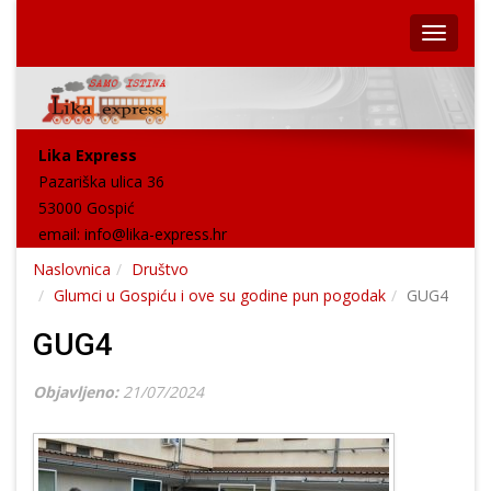
Lika Express
Pazariška ulica 36
53000 Gospić
email:
info@lika-express.hr
Naslovnica
Društvo
Glumci u Gospiću i ove su godine pun pogodak
GUG4
GUG4
Objavljeno:
21/07/2024