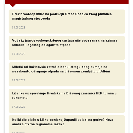
Prekid vodoopskrbe na području Grada Gospića zbog puknuća
magistralnog cjevovoda
09.08.2026
Voda iz javnog vodoopskrbnog sustava nije povezana s nalazima s
lokacije ilegalnog odlagališta otpada
09.08.2026
Miletić od Božinovića zatražio hitnu istragu zbog sumnje na
nezakonito odlaganje otpada na državnom zemljištu u Udbini
08.08.2026
Ličanke viceprvakinje Hrvatske na Državnoj završnici HEP turnira u
rukometu
07.08.2026
Koliki dio plaće u Ličko-senjskoj županiji odlazi na gorivo? Nova
analiza otkriva regionalne razlike​