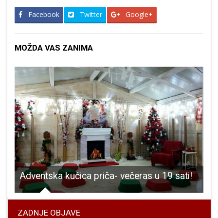
Facebook
Twitter
Google+
MOŽDA VAS ZANIMA
odručju Gospića
Adventska kućica priča- večeras u 19 sati!
ZADNJE OBJAVE