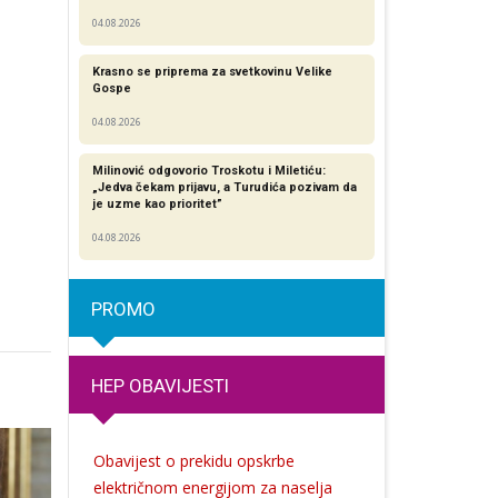
04.08.2026
Krasno se priprema za svetkovinu Velike
Gospe
04.08.2026
Milinović odgovorio Troskotu i Miletiću:
„Jedva čekam prijavu, a Turudića pozivam da
je uzme kao prioritet”
04.08.2026
PROMO
HEP OBAVIJESTI
Obavijest o prekidu opskrbe
električnom energijom za naselja