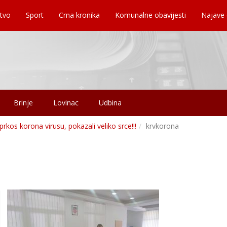
tvo
Sport
Crna kronika
Komunalne obavijesti
Najave
Brinje
Lovinac
Udbina
sprkos korona virusu, pokazali veliko srce!!!
krvkorona