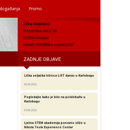
 događanja
Promo
Lika Express
Pazariška ulica 36
53000 Gospić
email:
info@lika-express.hr
ZADNJE OBJAVE
Lička seljačka tržnica LiST danas u Karlobagu
06.08.2026
Pogledajte kako je bilo na pickleballu u
Karlobagu
05.08.2026
Ljetna STEM akademija ponovno stiže u
Nikola Tesla Experience Centar