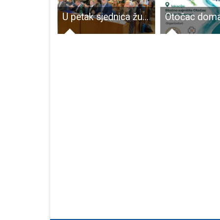
Politička lakrdija u Lici, Darko Milinović ostaje apsolutni šef Ličko-senjske županije!!!!
U petak sjednica županijske skupštine. Na dnevnom redu proračun, zaduživanja,poskupljenja….