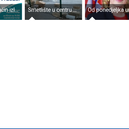
Otočac domaćin izložbe hrvatskih hladnokrvnjaka i odabira pastuha “Najlipša griva Gacke“
Smetlište u centru grada