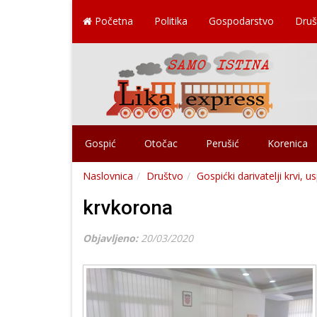
Početna
Politika
Gospodarstvo
Druš
Gospić
Otočac
Perušić
Korenica
Naslovnica
Društvo
Gospićki darivatelji krvi, u
krvkorona
Objavljeno:
20/03/2020