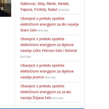
Rakitovac, Bilaj, Ribnik, Medak,
Od ponedjeljka ured predsjednice Kolinde Grabar Kitarović seli u Gospić!!!
Obavijest o prekidu opskrbe električnom energijom za dio naselja Stajnica
Osigurano 33.100 eura za institucionalnu podršku 12 udruga koje 
Papuča, Počitelj, Raduč
03.08.2026
Obavijest o prekidu opskrbe
električnom energijom za dio naselja
Staro Selo
03.08.2026
Obavijest o prekidu opskrbe
električnom energijom za dijelove
naselja Ličko Petrovo Selo i Rešetar
28.07.2026
Obavijest o prekidu opskrbe
električnom energijom za dijelove
naselja Jezerce
28.07.2026
Obavijest o prekidu opskrbe
električnom energijom za za dio
naselja Željava Selo
28.07.2026