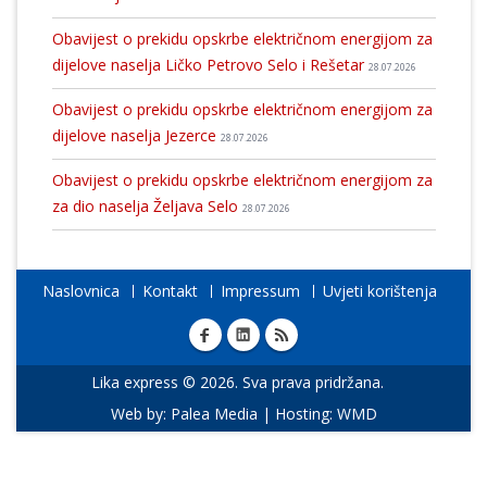
Obavijest o prekidu opskrbe električnom energijom za
dijelove naselja Ličko Petrovo Selo i Rešetar
28.07.2026
Obavijest o prekidu opskrbe električnom energijom za
dijelove naselja Jezerce
28.07.2026
Obavijest o prekidu opskrbe električnom energijom za
za dio naselja Željava Selo
28.07.2026
Naslovnica
Kontakt
Impressum
Uvjeti korištenja
Lika express © 2026. Sva prava pridržana.
Web by:
Palea Media
| Hosting:
WMD