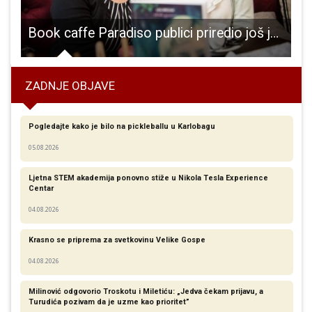
Book caffe Paradiso publici priredio još jednu ugodnu književnu večer
ZADNJE OBJAVE
Pogledajte kako je bilo na pickleballu u Karlobagu
05.08.2026
Ljetna STEM akademija ponovno stiže u Nikola Tesla Experience
Centar
04.08.2026
Krasno se priprema za svetkovinu Velike Gospe
04.08.2026
Milinović odgovorio Troskotu i Miletiću: „Jedva čekam prijavu, a
Turudića pozivam da je uzme kao prioritet”