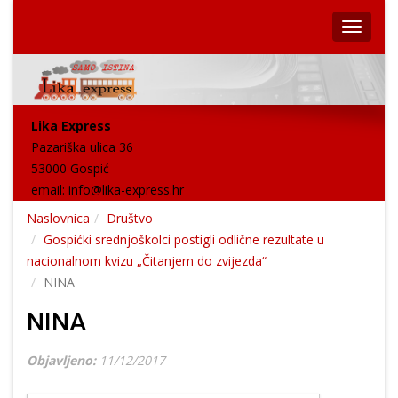
Lika Express
Pazariška ulica 36
53000 Gospić
email:
info@lika-express.hr
Naslovnica
Društvo
Gospićki srednjoškolci postigli odlične rezultate u
nacionalnom kvizu „Čitanjem do zvijezda“
NINA
NINA
Objavljeno:
11/12/2017