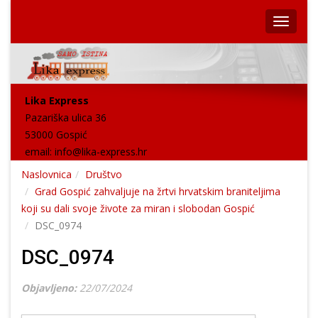
Lika Express
Pazariška ulica 36
53000 Gospić
email:
info@lika-express.hr
Naslovnica
Društvo
Grad Gospić zahvaljuje na žrtvi hrvatskim braniteljima
koji su dali svoje živote za miran i slobodan Gospić
DSC_0974
DSC_0974
Objavljeno:
22/07/2024