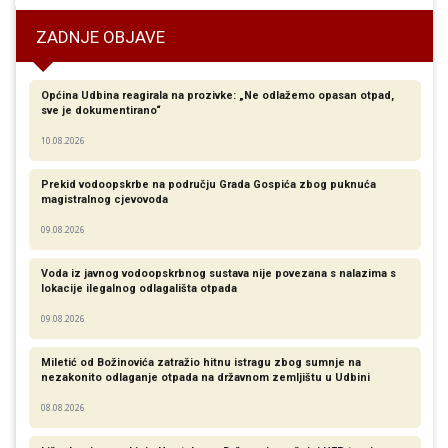
ZADNJE OBJAVE
Općina Udbina reagirala na prozivke: „Ne odlažemo opasan otpad,
sve je dokumentirano“
10.08.2026
Prekid vodoopskrbe na području Grada Gospića zbog puknuća
magistralnog cjevovoda
09.08.2026
Voda iz javnog vodoopskrbnog sustava nije povezana s nalazima s
lokacije ilegalnog odlagališta otpada
09.08.2026
Miletić od Božinovića zatražio hitnu istragu zbog sumnje na
nezakonito odlaganje otpada na državnom zemljištu u Udbini
08.08.2026