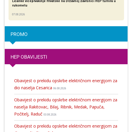
Ličanke viceprvakinje Hrvatske na Državnoj završnici HEP turnira u
rukometu
07.08.2026
PROMO
HEP OBAVIJESTI
Obavijest o prekidu opskrbe električnom energijom za
dio naselja Cesarica
06.08.2026
Obavijest o prekidu opskrbe električnom energijom za
naselja Rakitovac, Bilaj, Ribnik, Medak, Papuča,
Počitelj, Raduč
03.08.2026
Obavijest o prekidu opskrbe električnom energijom za