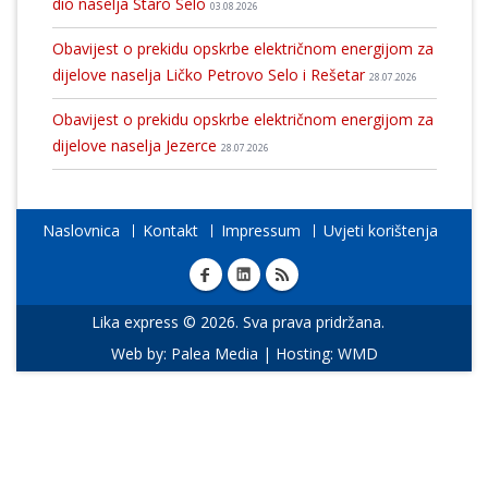
dio naselja Staro Selo
03.08.2026
Obavijest o prekidu opskrbe električnom energijom za
dijelove naselja Ličko Petrovo Selo i Rešetar
28.07.2026
Obavijest o prekidu opskrbe električnom energijom za
dijelove naselja Jezerce
28.07.2026
Naslovnica
Kontakt
Impressum
Uvjeti korištenja
Lika express © 2026. Sva prava pridržana.
Web by:
Palea Media
| Hosting:
WMD