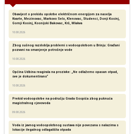
Obavijest o prekidu opskrbe električnom energijom za naselja
Kvarte, Mezinovac, Markovo Selo, Klenovac, Studenci, Donji Kosinj,
Gornji Kosinj, Kosnijski Bakovac, Krš, Mlakva
10.08.2026
Zbog sušnog razdoblja problemi s vodoopskrbom u Brinju: Građani
pozvani na smanjenje potrošnje vode
10.08.2026
Općina Udbina reagirala na prozivke: „Ne odlažemo opasan otpad,
sve je dokumentirano“
10.08.2026
Prekid vodoopskrbe na području Grada Gospića zbog puknuća
magistralnog cjevovoda
09.08.2026
Voda iz javnog vodoopskrbnog sustava nije povezana s nalazima s
lokacije ilegalnog odlagališta otpada