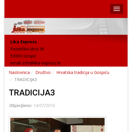
Lika Express
Pazariška ulica 36
53000 Gospić
email:
info@lika-express.hr
Naslovnica
Društvo
Hrvatska tradicija u Gospiću
TRADICIJA3
TRADICIJA3
Objavljeno:
14/07/2016