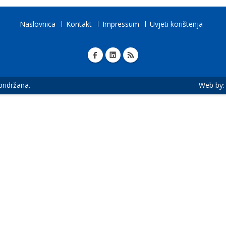
Naslovnica
Kontakt
Impressum
Uvjeti korištenja
 pridržana.
Web by