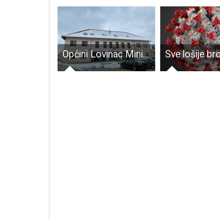
Dva lička policajca kazneno prijavljena zbog silovanja , slijedi udaljenje s dužnosti
Općini Lovinac Ministarstvo kulture i medija odobrilo sredstva za uređenje najgornje etaže Doma kulture