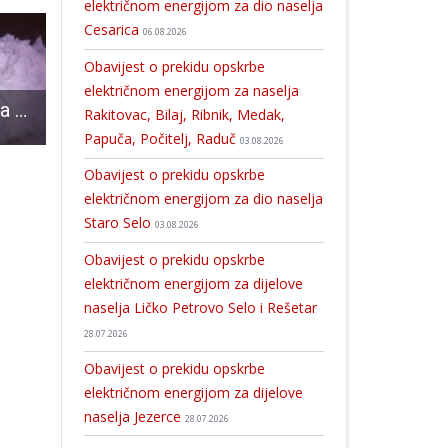
električnom energijom za dio naselja
Cesarica
06.08.2026
Obavijest o prekidu opskrbe
električnom energijom za naselja
Zanimljiva snježna kreacija
7.MT „Heroji Domovinskog Rata“: DOMAĆINI KREĆU U OBRANU NASLOVA!!
Večeras u Muzeju Like predstavljanje drugog broja časopisa ove ustanove
Rakitovac, Bilaj, Ribnik, Medak,
Papuča, Počitelj, Raduč
03.08.2026
Obavijest o prekidu opskrbe
električnom energijom za dio naselja
Staro Selo
03.08.2026
Obavijest o prekidu opskrbe
električnom energijom za dijelove
naselja Ličko Petrovo Selo i Rešetar
28.07.2026
Obavijest o prekidu opskrbe
električnom energijom za dijelove
naselja Jezerce
28.07.2026