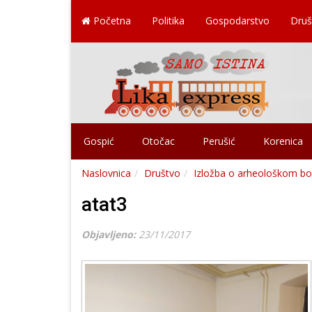
Početna
Politika
Gospodarstvo
Druš
Gospić
Otočac
Perušić
Korenica
Naslovnica
Društvo
Izložba o arheološkom bog
atat3
Objavljeno:
23/11/2017