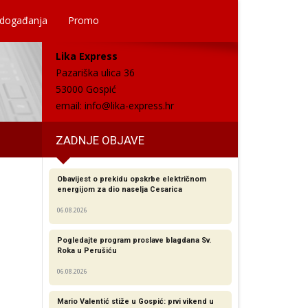
 događanja
Promo
Lika Express
Pazariška ulica 36
53000 Gospić
email:
info@lika-express.hr
ZADNJE OBJAVE
Obavijest o prekidu opskrbe električnom
energijom za dio naselja Cesarica
06.08.2026
Pogledajte program proslave blagdana Sv.
Roka u Perušiću
06.08.2026
Mario Valentić stiže u Gospić: prvi vikend u