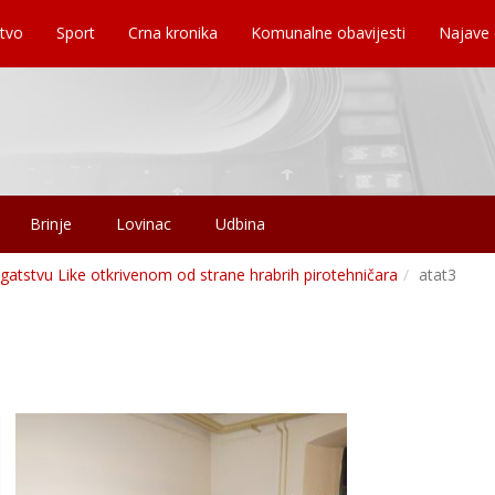
tvo
Sport
Crna kronika
Komunalne obavijesti
Najave
Brinje
Lovinac
Udbina
atstvu Like otkrivenom od strane hrabrih pirotehničara
atat3