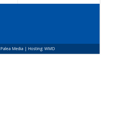
:
Palea Media
| Hosting:
WMD