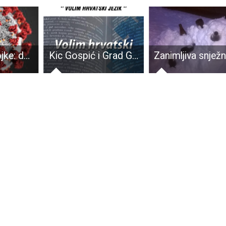
Sve lošije brojke: danas je 26 novooboljelih od COVID-19, od toga u Gospiću 18
Kic Gospić i Grad Gospić pozivaju vas da se prijavite na radionicu „Volim hrvatski jezik“