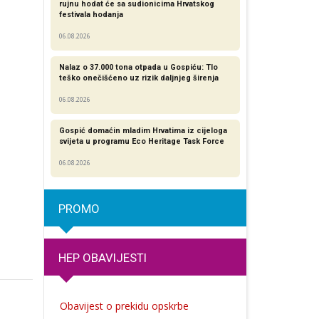
rujnu hodat će sa sudionicima Hrvatskog
festivala hodanja
06.08.2026
Nalaz o 37.000 tona otpada u Gospiću: Tlo
teško onečišćeno uz rizik daljnjeg širenja
06.08.2026
Gospić domaćin mladim Hrvatima iz cijeloga
svijeta u programu Eco Heritage Task Force
06.08.2026
PROMO
HEP OBAVIJESTI
Obavijest o prekidu opskrbe