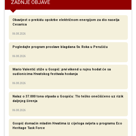
ZADNJE OBJAVE
Obavijest o prekidu opskrbe električnom energijom za dio naselja
Cesarica
06.08.2026
Pogledajte program proslave blagdana Sv. Roka u Perušiću
06.08.2026
Mario Valentić stiže u Gospić: prvi vikend u rujnu hodat će sa
sudionicima Hrvatskog festivala hodanja
06.08.2026
Nalaz o 37.000 tona otpada u Gospiću: Tlo teško onečišćeno uz rizik
daljnjeg širenja
06.08.2026
Gospić domaćin mladim Hrvatima iz cijeloga svijeta u programu Eco
Heritage Task Force