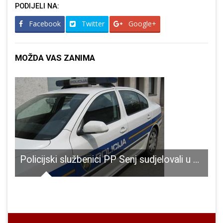
PODIJELI NA:
Facebook
Twitter
Google+
MOŽDA VAS ZANIMA
Policijski službenici PP Senj sudjelovali u uhićenju petorke koja je osumnjičena za provale u bankomate
paragliderom) „Basača – Karlobag 2019.“.