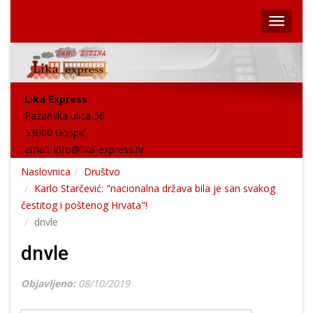
Lika Express
Pazariška ulica 36
53000 Gospić
email:
info@lika-express.hr
Naslovnica
Društvo
Karlo Starčević: "nacionalna država bila je san svakog
čestitog i poštenog Hrvata"!
dnvle
dnvle
Objavljeno:
08/10/2019