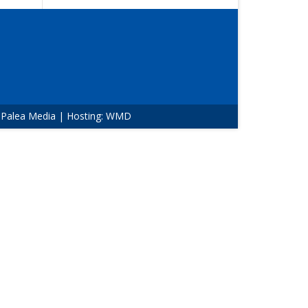
:
Palea Media
| Hosting:
WMD