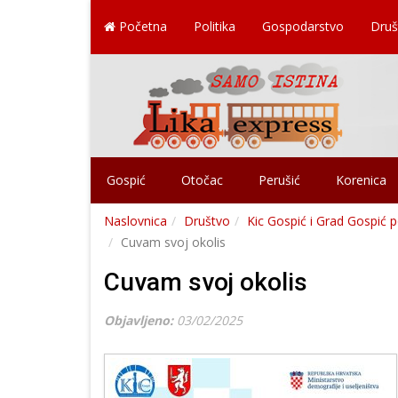
Početna
Politika
Gospodarstvo
Druš
Gospić
Otočac
Perušić
Korenica
Naslovnica
Društvo
Kic Gospić i Grad Gospić p
Cuvam svoj okolis
Cuvam svoj okolis
Objavljeno:
03/02/2025