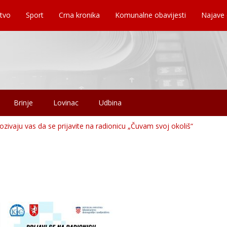
tvo
Sport
Crna kronika
Komunalne obavijesti
Najave
Brinje
Lovinac
Udbina
ozivaju vas da se prijavite na radionicu „Čuvam svoj okoliš“