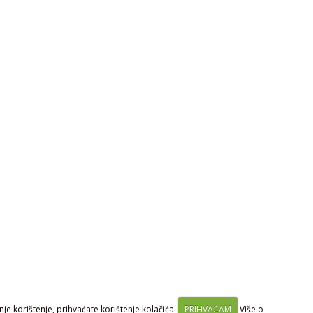
je korištenje, prihvaćate korištenje kolačića.
PRIHVAĆAM
Više o