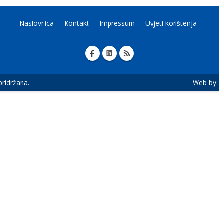
Naslovnica
Kontakt
Impressum
Uvjeti korištenja
 pridržana.
Web by