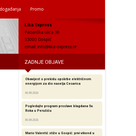
 događanja
Promo
Lika Express
Pazariška ulica 36
53000 Gospić
email:
info@lika-express.hr
ZADNJE OBJAVE
Obavijest o prekidu opskrbe električnom
energijom za dio naselja Cesarica
06.08.2026
Pogledajte program proslave blagdana Sv.
Roka u Perušiću
06.08.2026
Mario Valentić stiže u Gospić: prvi vikend u