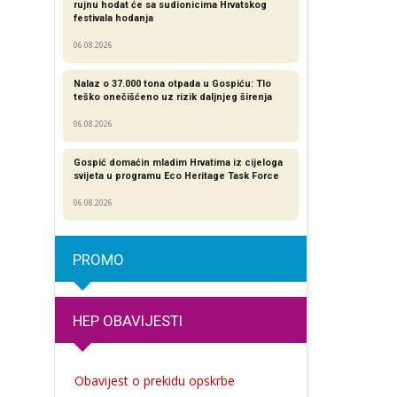
rujnu hodat će sa sudionicima Hrvatskog
festivala hodanja
06.08.2026
Nalaz o 37.000 tona otpada u Gospiću: Tlo
teško onečišćeno uz rizik daljnjeg širenja
06.08.2026
Gospić domaćin mladim Hrvatima iz cijeloga
svijeta u programu Eco Heritage Task Force
06.08.2026
PROMO
HEP OBAVIJESTI
Obavijest o prekidu opskrbe