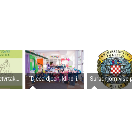
LAG Lika u četvrtak u Karlobagu organizira Ličku seljačku tržnicu
“Djeca djeci”, klinci iz gospićkog dječjeg vrtića skupljali poklone za one koji nemaju