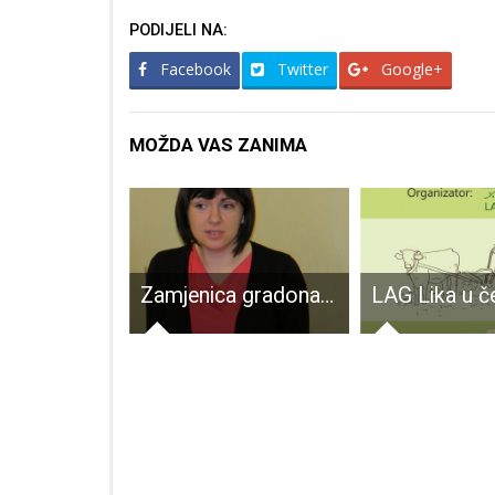
PODIJELI NA:
Facebook
Twitter
Google+
MOŽDA VAS ZANIMA
Danas nema novooboljelih od COVID-19, nakon dulje vremena jedna osoba preminula
Zamjenica gradonačelnika Kristina Prša:”Ne dozvolimo da nam nepotrebne podjele pokvare blagdansko raspoloženje”!