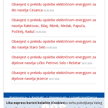
Obavijest o prekidu opskrbe električnom energijom za
dio naselja Cesarica
06.08.2026
Obavijest o prekidu opskrbe električnom energijom za
naselja Rakitovac, Bilaj, Ribnik, Medak, Papuča,
Počitelj, Raduč
03.08.2026
Obavijest o prekidu opskrbe električnom energijom za
dio naselja Staro Selo
03.08.2026
Obavijest o prekidu opskrbe električnom energijom za
dijelove naselja Ličko Petrovo Selo i Rešetar
28.07.2026
Obavijest o prekidu opskrbe električnom energijom za
dijelove naselja Jezerce
28.07.2026
Naslovnica
Kontakt
Impressum
Uvjeti korištenja
Lika express koristi kolačiće (Cookies)
u svrhu poboljšanja Vašeg