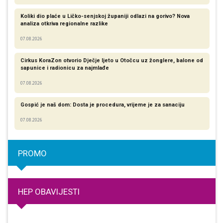
Koliki dio plaće u Ličko-senjskoj županiji odlazi na gorivo? Nova
analiza otkriva regionalne razlike​
07.08.2026
Cirkus KoraZon otvorio Dječje ljeto u Otočcu uz žonglere, balone od
sapunice i radionicu za najmlađe
07.08.2026
Gospić je naš dom: Dosta je procedura, vrijeme je za sanaciju
07.08.2026
PROMO
HEP OBAVIJESTI