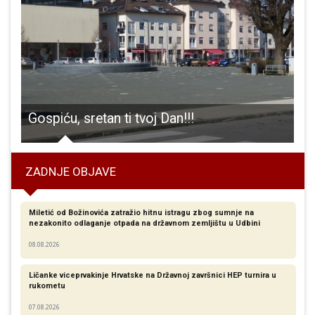
elj donijela važnu pobjedu nogometnoj reprezentaciji!!!
Gospiću, sretan ti tvoj Dan!!!
ZADNJE OBJAVE
Miletić od Božinovića zatražio hitnu istragu zbog sumnje na
nezakonito odlaganje otpada na državnom zemljištu u Udbini
08.08.2026
Ličanke viceprvakinje Hrvatske na Državnoj završnici HEP turnira u
rukometu
07.08.2026