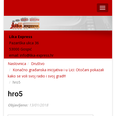
Lika Express
Pazariška ulica 36
53000 Gospić
email:
info@lika-express.hr
Naslovnica
Društvo
Konačno građanska inicijativa i u Lici: Otočani pokazali
kako se voli svoj radio i svoj grad!!!
hro5
hro5
Objavljeno:
13/01/2018