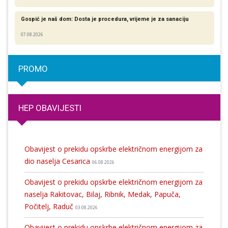
Gospić je naš dom: Dosta je procedura, vrijeme je za sanaciju
07.08.2026
PROMO
HEP OBAVIJESTI
Obavijest o prekidu opskrbe električnom energijom za
dio naselja Cesarica
06.08.2026
Obavijest o prekidu opskrbe električnom energijom za
naselja Rakitovac, Bilaj, Ribnik, Medak, Papuča,
Počitelj, Raduč
03.08.2026
Obavijest o prekidu opskrbe električnom energijom za