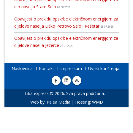
dio naselja Staro Selo
03.08.2026
Obavijest o prekidu opskrbe električnom energijom za
dijelove naselja Ličko Petrovo Selo i Rešetar
28.07.2026
Obavijest o prekidu opskrbe električnom energijom za
dijelove naselja Jezerce
28.07.2026
Naslovnica
Kontakt
Impressum
Uvjeti korištenja
Lika express © 2026. Sva prava pridržana.
Web by:
Palea Media
| Hosting:
WMD