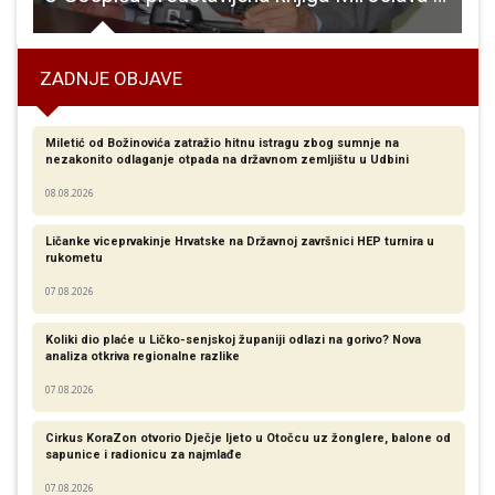
ZADNJE OBJAVE
Miletić od Božinovića zatražio hitnu istragu zbog sumnje na
nezakonito odlaganje otpada na državnom zemljištu u Udbini
08.08.2026
Ličanke viceprvakinje Hrvatske na Državnoj završnici HEP turnira u
rukometu
07.08.2026
Koliki dio plaće u Ličko-senjskoj županiji odlazi na gorivo? Nova
analiza otkriva regionalne razlike​
07.08.2026
Cirkus KoraZon otvorio Dječje ljeto u Otočcu uz žonglere, balone od
sapunice i radionicu za najmlađe
07.08.2026