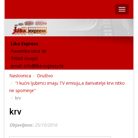
Lika Express
Pazariška ulica 36
53000 Gospić
email:
info@lika-express.hr
Naslovnica
Društvo
"I kućni ljubimci imaju TV emisiju,a darivatelje krvi nitko
ne spominje"
krv
krv
Objavljeno:
25/10/2016