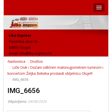
Lika Express
Pazariška ulica 36
53000 Gospić
email:
info@lika-express.hr
Naslovnica
Društvo
Lički Osik i Osičani odličnim malonogometnim turnirom i
koncertom Željka Bebeka proslavili obljetnicu Oluje!!!
IMG_6656
IMG_6656
Objavljeno:
04/08/2024