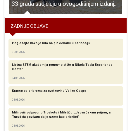
33 grada sudjeluju u ovogodišnjem izdanju projekta Od izvora do mora – među njima i Gospić i Otočac
M
ZADNJE OBJAVE
Pogledajte kako je bilo na pickleballu u Karlobagu
05.08.2026
Ljetna STEM akademija ponovno stiže u Nikola Tesla Experience
Centar
04.08.2026
Krasno se priprema za svetkovinu Velike Gospe
04.08.2026
Milinović odgovorio Troskotu i Miletiću: „Jedva čekam prijavu, a
Turudića pozivam da je uzme kao prioritet”
04.08.2026