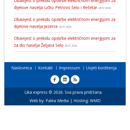
Obavijest o prekidu opskrbe električnom energijom za
dijelove naselja Ličko Petrovo Selo i Rešetar
28.07.2026
Obavijest o prekidu opskrbe električnom energijom za
dijelove naselja Jezerce
28.07.2026
Obavijest o prekidu opskrbe električnom energijom za
za dio naselja Željava Selo
28.07.2026
Naslovnica
Kontakt
Impressum
Uvjeti korištenja
Lika express © 2026. Sva prava pridržana.
Web by:
Palea Media
| Hosting:
WMD