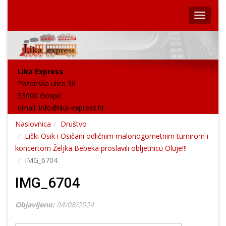
Lika Express
Pazariška ulica 36
53000 Gospić
email:
info@lika-express.hr
Naslovnica
Društvo
Lički Osik i Osičani odličnim malonogometnim turnirom i
koncertom Željka Bebeka proslavili obljetnicu Oluje!!!
IMG_6704
IMG_6704
Objavljeno:
04/08/2024