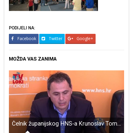
PODIJELI NA:
Facebook
Twitter
Google+
MOŽDA VAS ZANIMA
Čelnik županijskog HNS-a Krunoslav Tomljanović odgovorio na jučerašnju presicu Tomislava Zrinskog