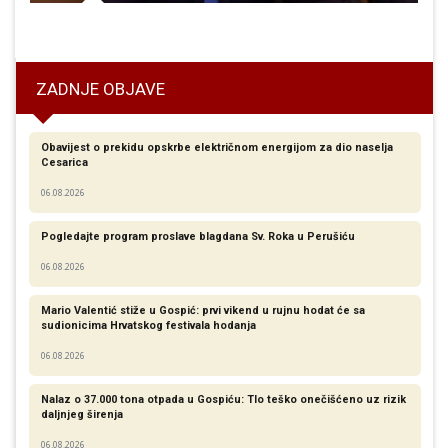
i susreti u Gospiću povodom Noći knjige 2026.
V
ZADNJE OBJAVE
Obavijest o prekidu opskrbe električnom energijom za dio naselja
Cesarica
06.08.2026
Pogledajte program proslave blagdana Sv. Roka u Perušiću
06.08.2026
Mario Valentić stiže u Gospić: prvi vikend u rujnu hodat će sa
sudionicima Hrvatskog festivala hodanja
06.08.2026
Nalaz o 37.000 tona otpada u Gospiću: Tlo teško onečišćeno uz rizik
daljnjeg širenja
06.08.2026