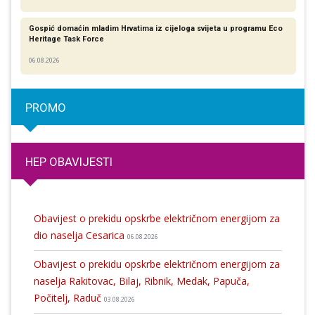
Gospić domaćin mladim Hrvatima iz cijeloga svijeta u programu Eco
Heritage Task Force
06.08.2026
PROMO
HEP OBAVIJESTI
Obavijest o prekidu opskrbe električnom energijom za
dio naselja Cesarica
06.08.2026
Obavijest o prekidu opskrbe električnom energijom za
naselja Rakitovac, Bilaj, Ribnik, Medak, Papuča,
Počitelj, Raduč
03.08.2026