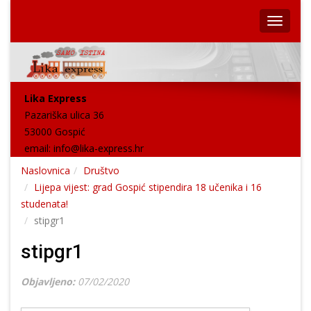
Lika Express
Pazariška ulica 36
53000 Gospić
email:
info@lika-express.hr
Naslovnica
Društvo
Lijepa vijest: grad Gospić stipendira 18 učenika i 16
studenata!
stipgr1
stipgr1
Objavljeno:
07/02/2020