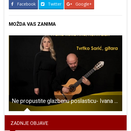
Facebook
Twitter
Google+
MOŽDA VAS ZANIMA
li počast Vukovaru
Ne propustite glazbenu poslasticu- Ivana Rukavina i Tvrtko Sarić!!!
ZADNJE OBJAVE