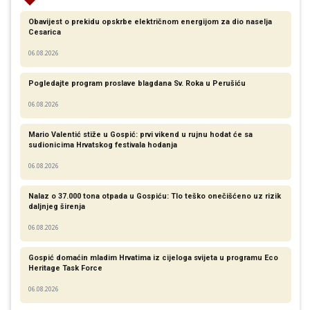
Obavijest o prekidu opskrbe električnom energijom za dio naselja
Cesarica
06.08.2026
Pogledajte program proslave blagdana Sv. Roka u Perušiću
06.08.2026
Mario Valentić stiže u Gospić: prvi vikend u rujnu hodat će sa
sudionicima Hrvatskog festivala hodanja
06.08.2026
Nalaz o 37.000 tona otpada u Gospiću: Tlo teško onečišćeno uz rizik
daljnjeg širenja
06.08.2026
Gospić domaćin mladim Hrvatima iz cijeloga svijeta u programu Eco
Heritage Task Force
06.08.2026