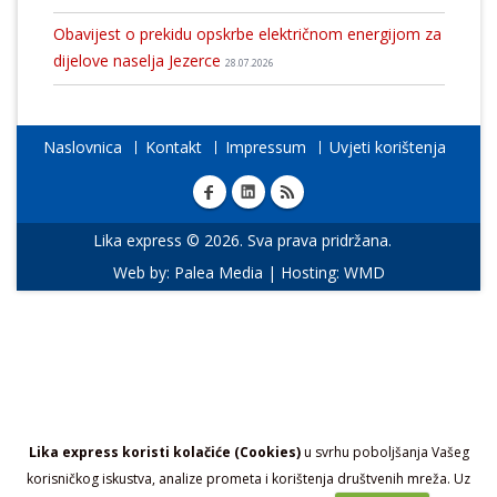
Obavijest o prekidu opskrbe električnom energijom za
dijelove naselja Jezerce
28.07.2026
Naslovnica
Kontakt
Impressum
Uvjeti korištenja
Lika express © 2026. Sva prava pridržana.
Web by:
Palea Media
| Hosting:
WMD
Lika express koristi kolačiće (Cookies)
u svrhu poboljšanja Vašeg
korisničkog iskustva, analize prometa i korištenja društvenih mreža. Uz