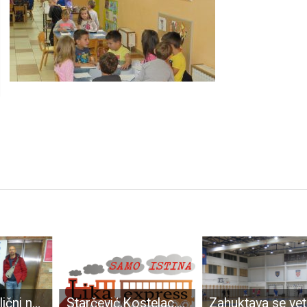
Gospićani odlični na utrci po stepenicama Zagrepčanke!!!
Starčević,Kostelac,Dabo i Kovač dali nedvojbenu podršku Tomislavu Kovačeviću!!!!