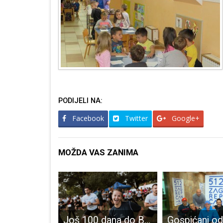
PODIJELI NA:
Facebook
Twitter
Google+
MOŽDA VAS ZANIMA
LAGUR Tramuntana poziva na informativnu radionicu u Karlobag
Još 100 dana do B2Run-a Zagreb: Počinje odbrojavanje do najveće završnice sezone