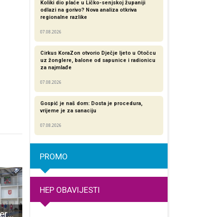
Koliki dio plaće u Ličko-senjskoj županiji
odlazi na gorivo? Nova analiza otkriva
regionalne razlike​
07.08.2026
Cirkus KoraZon otvorio Dječje ljeto u Otočcu
uz žonglere, balone od sapunice i radionicu
za najmlađe
07.08.2026
Gospić je naš dom: Dosta je procedura,
vrijeme je za sanaciju
07.08.2026
PROMO
HEP OBAVIJESTI
Zahuktava se veteranska liga
BRAVO: HKUD Široka Kula osvojilo treće mjesto na nacionalnom Susretu folklornih ansambla i izvornih skupina
Podjela novih spremnika za otpad u Gospiću