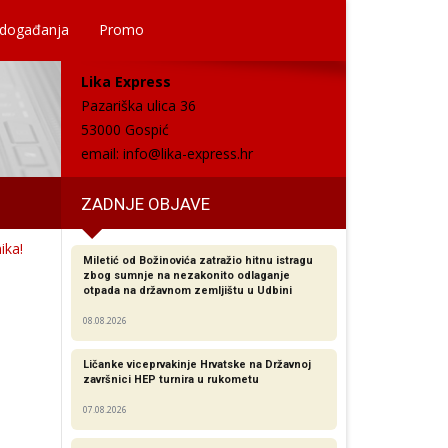
 događanja
Promo
Lika Express
Pazariška ulica 36
53000 Gospić
email:
info@lika-express.hr
ZADNJE OBJAVE
ika!
Miletić od Božinovića zatražio hitnu istragu
zbog sumnje na nezakonito odlaganje
otpada na državnom zemljištu u Udbini
08.08.2026
Ličanke viceprvakinje Hrvatske na Državnoj
završnici HEP turnira u rukometu
07.08.2026