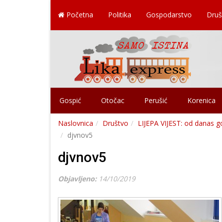
Početna
Politika
Gospodarstvo
Druš
Gospić
Otočac
Perušić
Korenica
Naslovnica
Društvo
LIJEPA VIJEST: od danas gos
djvnov5
djvnov5
Objavljeno:
14/10/2019