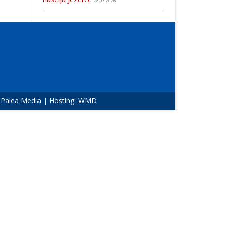
28.07.2026
:
Palea Media
| Hosting:
WMD