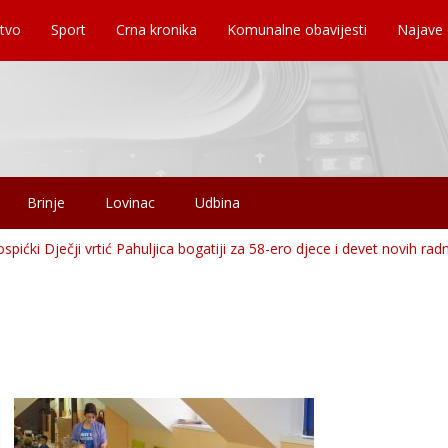
tvo
Sport
Crna kronika
Komunalne obavijesti
Najave
Brinje
Lovinac
Udbina
pićki Dječji vrtić Pahuljica bogatiji za 58-ero djece i devet novih radn