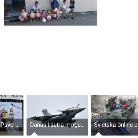
Kati Mihelčić Pavelić nagrada Zeleni cvijet za najuređeniju okućnicu u Gospiću
Danas i sutra moguće probijanje zvučnog zida i iznad Like