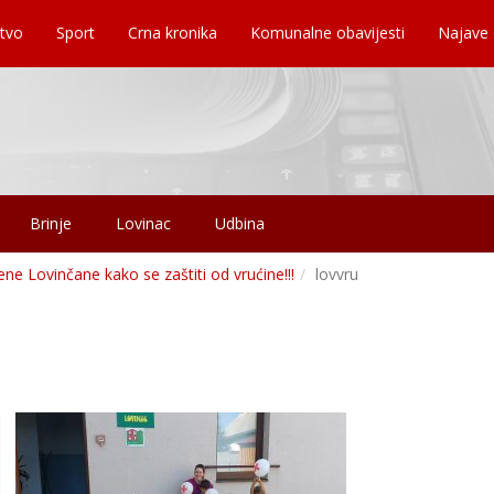
tvo
Sport
Crna kronika
Komunalne obavijesti
Najave
Brinje
Lovinac
Udbina
ene Lovinčane kako se zaštiti od vrućine!!!
lovvru