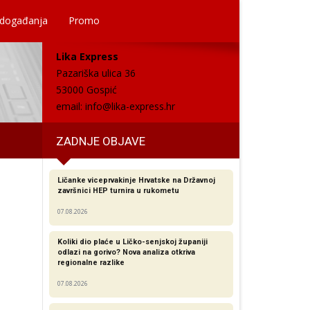
 događanja
Promo
Lika Express
Pazariška ulica 36
53000 Gospić
email:
info@lika-express.hr
ZADNJE OBJAVE
Ličanke viceprvakinje Hrvatske na Državnoj
završnici HEP turnira u rukometu
07.08.2026
Koliki dio plaće u Ličko-senjskoj županiji
odlazi na gorivo? Nova analiza otkriva
regionalne razlike​
07.08.2026