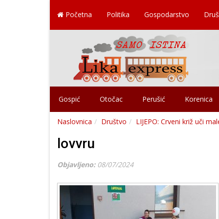
Početna
Politika
Gospodarstvo
Druš
Gospić
Otočac
Perušić
Korenica
Naslovnica
Društvo
LIJEPO: Crveni križ uči mal
lovvru
Objavljeno:
08/07/2024