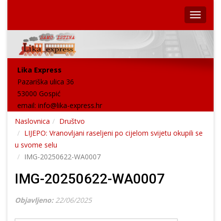
Lika Express
Pazariška ulica 36
53000 Gospić
email:
info@lika-express.hr
Naslovnica
Društvo
LIJEPO: Vranovljani raseljeni po cijelom svijetu okupili se
u svome selu
IMG-20250622-WA0007
IMG-20250622-WA0007
Objavljeno:
22/06/2025