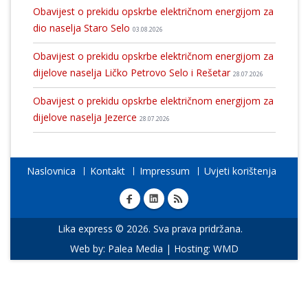
Obavijest o prekidu opskrbe električnom energijom za
dio naselja Staro Selo
03.08.2026
Obavijest o prekidu opskrbe električnom energijom za
dijelove naselja Ličko Petrovo Selo i Rešetar
28.07.2026
Obavijest o prekidu opskrbe električnom energijom za
dijelove naselja Jezerce
28.07.2026
Naslovnica
Kontakt
Impressum
Uvjeti korištenja
Lika express © 2026. Sva prava pridržana.
Web by:
Palea Media
| Hosting:
WMD