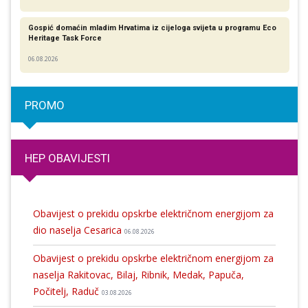
Gospić domaćin mladim Hrvatima iz cijeloga svijeta u programu Eco
Heritage Task Force
06.08.2026
PROMO
HEP OBAVIJESTI
Obavijest o prekidu opskrbe električnom energijom za
dio naselja Cesarica
06.08.2026
Obavijest o prekidu opskrbe električnom energijom za
naselja Rakitovac, Bilaj, Ribnik, Medak, Papuča,
Počitelj, Raduč
03.08.2026