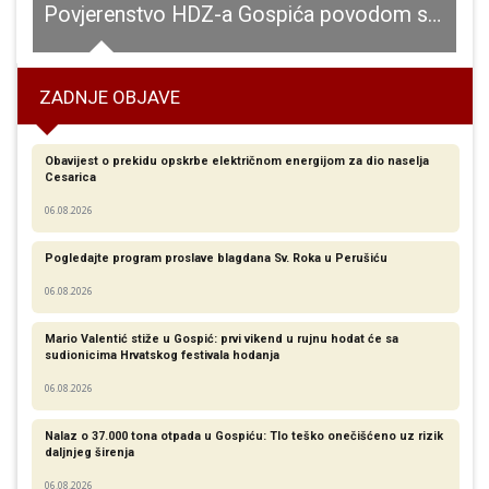
Povjerenstvo HDZ-a Gospića povodom smrti prvog hrvatskog predsjednika dr.Franje Tuđmana poziva na misu zadušnicu i odavanje počasti
ZADNJE OBJAVE
Obavijest o prekidu opskrbe električnom energijom za dio naselja
Cesarica
06.08.2026
Pogledajte program proslave blagdana Sv. Roka u Perušiću
06.08.2026
Mario Valentić stiže u Gospić: prvi vikend u rujnu hodat će sa
sudionicima Hrvatskog festivala hodanja
06.08.2026
Nalaz o 37.000 tona otpada u Gospiću: Tlo teško onečišćeno uz rizik
daljnjeg širenja
06.08.2026