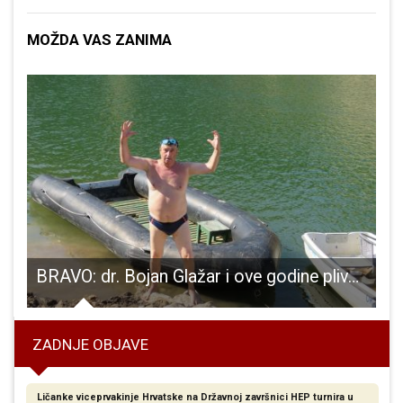
MOŽDA VAS ZANIMA
one koji nemaju
BRAVO: dr. Bojan Glažar i ove godine plivao maraton po rijeci Lici u spomen na sve hrvatske branitelje!!!
Z
ZADNJE OBJAVE
Ličanke viceprvakinje Hrvatske na Državnoj završnici HEP turnira u