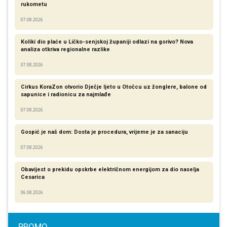
rukometu
07.08.2026
Koliki dio plaće u Ličko-senjskoj županiji odlazi na gorivo? Nova
analiza otkriva regionalne razlike​
07.08.2026
Cirkus KoraZon otvorio Dječje ljeto u Otočcu uz žonglere, balone od
sapunice i radionicu za najmlađe
07.08.2026
Gospić je naš dom: Dosta je procedura, vrijeme je za sanaciju
07.08.2026
Obavijest o prekidu opskrbe električnom energijom za dio naselja
Cesarica
06.08.2026
PROMO