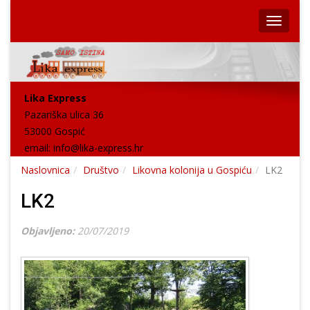
Lika Express
Pazariška ulica 36
53000 Gospić
email:
info@lika-express.hr
Naslovnica
Društvo
Likovna kolonija u Gospiću
LK2
LK2
Objavljeno:
20/07/2019