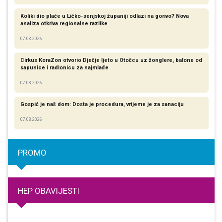
Koliki dio plaće u Ličko-senjskoj županiji odlazi na gorivo? Nova
analiza otkriva regionalne razlike​
07.08.2026
Cirkus KoraZon otvorio Dječje ljeto u Otočcu uz žonglere, balone od
sapunice i radionicu za najmlađe
07.08.2026
Gospić je naš dom: Dosta je procedura, vrijeme je za sanaciju
07.08.2026
PROMO
HEP OBAVIJESTI