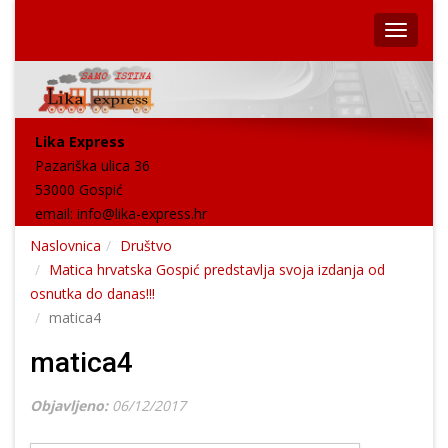
Lika Express
Pazariška ulica 36
53000 Gospić
email:
info@lika-express.hr
Naslovnica
Društvo
Matica hrvatska Gospić predstavlja svoja izdanja od
osnutka do danas!!!
matica4
matica4
Objavljeno:
06/12/2017