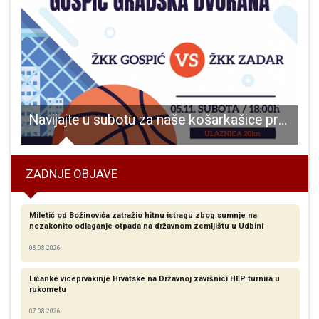
kućnu adresu došlo pismo jedne građanke!!!
Navijajte u subotu za naše košarkašice protiv Zadra
ZADNJE OBJAVE
Miletić od Božinovića zatražio hitnu istragu zbog sumnje na
nezakonito odlaganje otpada na državnom zemljištu u Udbini
08.08.2026
Ličanke viceprvakinje Hrvatske na Državnoj završnici HEP turnira u
rukometu
07.08.2026