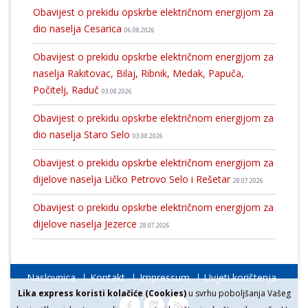
Obavijest o prekidu opskrbe električnom energijom za
dio naselja Cesarica
06.08.2026
Obavijest o prekidu opskrbe električnom energijom za
naselja Rakitovac, Bilaj, Ribnik, Medak, Papuča,
Počitelj, Raduč
03.08.2026
Obavijest o prekidu opskrbe električnom energijom za
dio naselja Staro Selo
03.08.2026
Obavijest o prekidu opskrbe električnom energijom za
dijelove naselja Ličko Petrovo Selo i Rešetar
28.07.2026
Obavijest o prekidu opskrbe električnom energijom za
dijelove naselja Jezerce
28.07.2026
Naslovnica
Kontakt
Impressum
Uvjeti korištenja
Lika express koristi kolačiće (Cookies)
u svrhu poboljšanja Vašeg