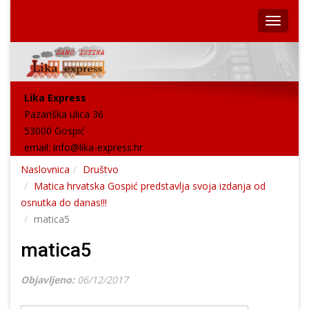
Lika Express
Pazariška ulica 36
53000 Gospić
email:
info@lika-express.hr
Naslovnica
Društvo
Matica hrvatska Gospić predstavlja svoja izdanja od
osnutka do danas!!!
matica5
matica5
Objavljeno:
06/12/2017