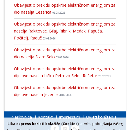
Obavijest o prekidu opskrbe električnom energijom za
dio naselja Cesarica
06.08.2026
Obavijest o prekidu opskrbe električnom energijom za
naselja Rakitovac, Bilaj, Ribnik, Medak, Papuča,
Počitelj, Raduč
03.08.2026
Obavijest o prekidu opskrbe električnom energijom za
dio naselja Staro Selo
03.08.2026
Obavijest o prekidu opskrbe električnom energijom za
dijelove naselja Ličko Petrovo Selo i Rešetar
28.07.2026
Obavijest o prekidu opskrbe električnom energijom za
dijelove naselja Jezerce
28.07.2026
Naslovnica
Kontakt
Impressum
Uvjeti korištenja
Lika express koristi kolačiće (Cookies)
u svrhu poboljšanja Vašeg