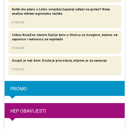
Koliki dio plaće u Ličko-senjskoj županiji odlazi na gorivo? Nova
analiza otkriva regionalne razlike​
07.08.2026
Cirkus KoraZon otvorio Dječje ljeto u Otočcu uz žonglere, balone od
sapunice i radionicu za najmlađe
07.08.2026
Gospić je naš dom: Dosta je procedura, vrijeme je za sanaciju
07.08.2026
PROMO
HEP OBAVIJESTI