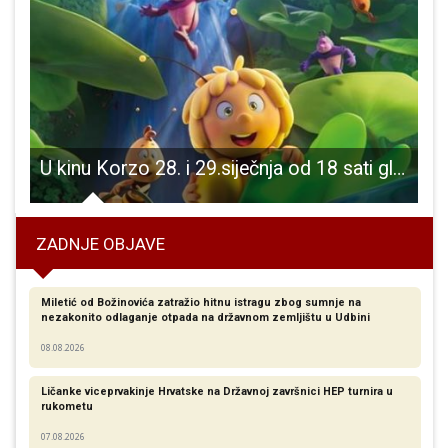
pitke vode
U kinu Korzo 28. i 29.siječnja od 18 sati gledajte animirani film “Pčelica Maja 3 zlatno jaje”
V
ZADNJE OBJAVE
Miletić od Božinovića zatražio hitnu istragu zbog sumnje na
nezakonito odlaganje otpada na državnom zemljištu u Udbini
08.08.2026
Ličanke viceprvakinje Hrvatske na Državnoj završnici HEP turnira u
rukometu
07.08.2026