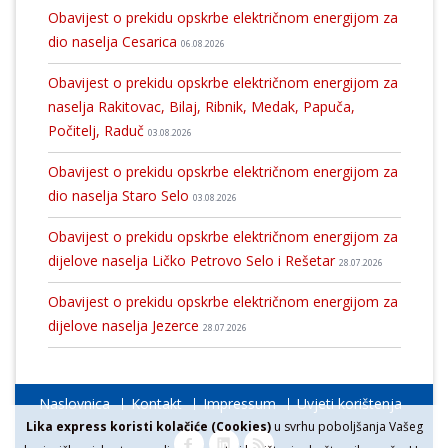
Obavijest o prekidu opskrbe električnom energijom za
dio naselja Cesarica
06.08.2026
Obavijest o prekidu opskrbe električnom energijom za
naselja Rakitovac, Bilaj, Ribnik, Medak, Papuča,
Počitelj, Raduč
03.08.2026
Obavijest o prekidu opskrbe električnom energijom za
dio naselja Staro Selo
03.08.2026
Obavijest o prekidu opskrbe električnom energijom za
dijelove naselja Ličko Petrovo Selo i Rešetar
28.07.2026
Obavijest o prekidu opskrbe električnom energijom za
dijelove naselja Jezerce
28.07.2026
Naslovnica
Kontakt
Impressum
Uvjeti korištenja
Lika express koristi kolačiće (Cookies)
u svrhu poboljšanja Vašeg