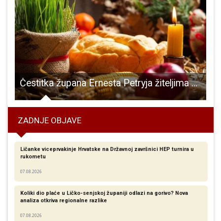
arolija stiže na Grabovaču
Čestitka župana Ernesta Petryja žiteljima Ličko-senjske županije koji Božić slave prema julijanskom kalendaru
ZADNJE OBJAVE
Ličanke viceprvakinje Hrvatske na Državnoj završnici HEP turnira u
rukometu
07.08.2026
Koliki dio plaće u Ličko-senjskoj županiji odlazi na gorivo? Nova
analiza otkriva regionalne razlike​
07.08.2026