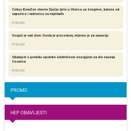
Cirkus KoraZon otvorio Dječje ljeto u Otočcu uz žonglere, balone od
sapunice i radionicu za najmlađe
07.08.2026
Gospić je naš dom: Dosta je procedura, vrijeme je za sanaciju
07.08.2026
Obavijest o prekidu opskrbe električnom energijom za dio naselja
Cesarica
06.08.2026
PROMO
HEP OBAVIJESTI