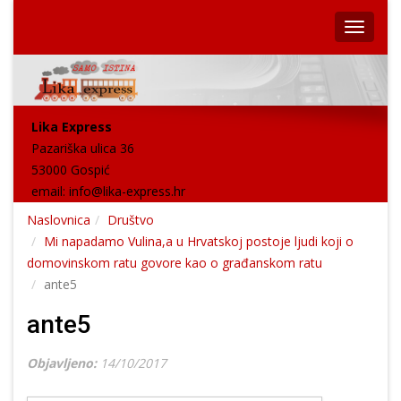
Lika Express
Pazariška ulica 36
53000 Gospić
email:
info@lika-express.hr
Naslovnica
Društvo
Mi napadamo Vulina,a u Hrvatskoj postoje ljudi koji o
domovinskom ratu govore kao o građanskom ratu
ante5
ante5
Objavljeno:
14/10/2017